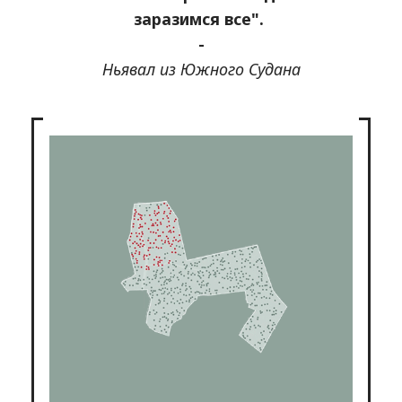
заразимся все".
-
Ньявал из Южного Судана