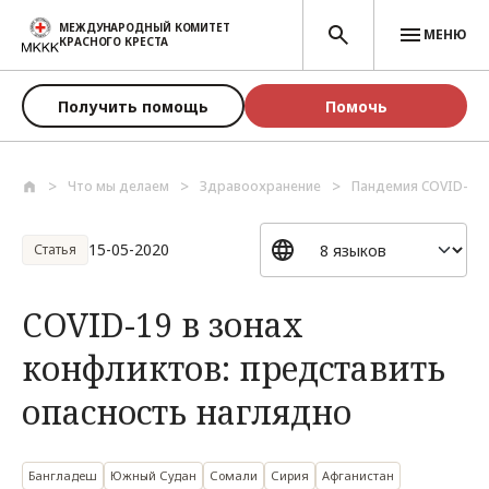
Перейти к основному содержанию
МЕЖДУНАРОДНЫЙ КОМИТЕТ
МЕНЮ
КРАСНОГО КРЕСТА
Получить помощь
Помочь
Что мы делаем
Здравоохранение
Пандемия COVID-19
15-05-2020
Статья
COVID-19 в зонах
конфликтов: представить
опасность наглядно
Бангладеш
Южный Судан
Сомали
Сирия
Афганистан