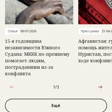
Статья
09-07-2026
Пресс-релиз
21-04-
15-я годовщина
Афганистан: 
независимости Южного
помощь жите
Судана: МККК по-прежнему
Нуристан, по
помогает людям,
ходе конфлик
пострадавшим из-за
конфликта
1/3
1 из 3
Ещё