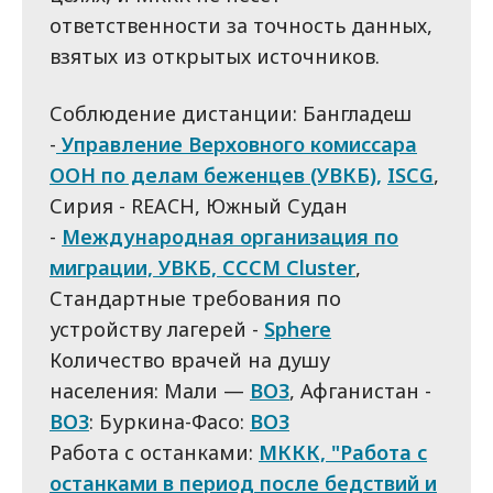
ответственности за точность данных,
взятых из открытых источников.
Соблюдение дистанции: Бангладеш
-
Управление Верховного комиссара
ООН по делам беженцев (УВКБ),
ISCG
,
Сирия - REACH, Южный Судан
-
Международная организация по
миграции, УВКБ, CCCM Cluster
,
Стандартные требования по
устройству лагерей -
Sphere
Количество врачей на душу
населения: Мали —
ВОЗ
, Афганистан -
ВОЗ
: Буркина-Фасо:
ВОЗ
Работа с останками:
МККК, "Работа с
останками в период после бедствий и