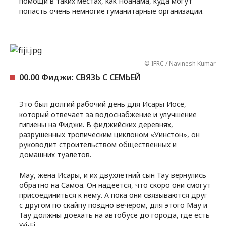
помощи в таких местах, как Ноанама, куда могут
попасть очень немногие гуманитарные организации.
© IFRC / Navinesh Kumar
00.00 Фиджи: СВЯЗЬ С СЕМЬЕЙ
Это был долгий рабочий день для Исары Иосе,
который отвечает за водоснабжение и улучшение
гигиены на Фиджи. В фиджийских деревнях,
разрушенных тропическим циклоном «Уинстон», он
руководит строительством общественных и
домашних туалетов.
Мау, жена Исары, и их двухлетний сын Тау вернулись
обратно на Самоа. Он надеется, что скоро они смогут
присоединиться к нему. А пока они связываются друг
с другом по скайпу поздно вечером, для этого Мау и
Тау должны доехать на автобусе до города, где есть
Wi-Fi.