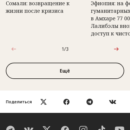
Сомали: возвращение к
Эфиопия: на ф
жизни после кризиса
гуманитарных
в Амхаре 77 0
Лалибэлы вно
доступ к чист
1/3
1 из 3
Ещё
Поделиться