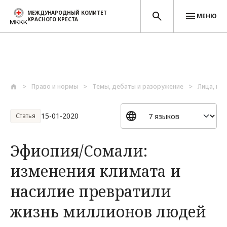
МЕЖДУНАРОДНЫЙ КОМИТЕТ
МЕНЮ
КРАСНОГО КРЕСТА
Перейти к основному содержанию
Право и нормы
Темы, дебаты и разоружение
Лица, по
15-01-2020
Статья
Эфиопия/Сомали:
изменения климата и
насилие превратили
жизнь миллионов людей