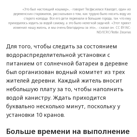
«Это был настоящий кошмар», - говорит Тесфасиласе Квалдет, один из
деревенских старожилов, рассказывая о том, как трудно было носить воду из
старого колодца. Все его дети переехали в большие города, так что ему
приходилось ходить за водой самому, а это было нелегкой задачей. «Этот проект
изменил нашу жизнь, и мы очень благодарны за это», - сказал он. CC BY-NC-
ND/ICRC/Tesfai Zecarias
Для того, чтобы следить за состоянием
водораспределительной установки с
питанием от солнечной батареи в деревне
был организован водный комитет из трех
жителей деревни. Каждый житель вносит
небольшую плату за то, чтобы наполнить
водой канистру. Ждать приходится
буквально несколько минут, поскольку у
установки 10 кранов.
Больше времени на выполнение