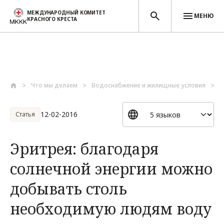
МЕЖДУНАРОДНЫЙ КОМИТЕТ
МЕНЮ
КРАСНОГО КРЕСТА
Перейти к основному содержанию
Что мы делаем
Водоснабжение и жилищные условия
Э
12-02-2016
Статья
Эритрея: благодаря
солнечной энергии можно
добывать столь
необходимую людям воду