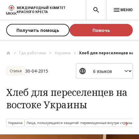
Перейти к основному содержанию
МЕЖДУНАРОДНЫЙ КОМИТЕТ
МЕНЮ
КРАСНОГО КРЕСТА
Получить помощь
Помочь
Где работаем
Украина
Хлеб для переселенцев на в
30-04-2015
Статья
Хлеб для переселенцев на
востоке Украины
Украина
Лица, пользующиеся защитой: перемещенные внутри страны ли