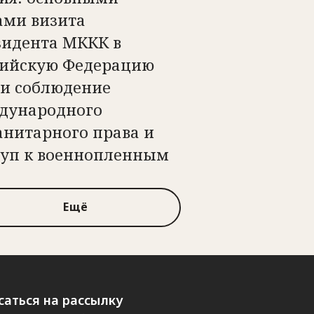
ами визита
зидента МККК в
сийскую Федерацию
ли соблюдение
дународного
анитарного права и
туп к военнопленным
Ещё
аться на рассылку