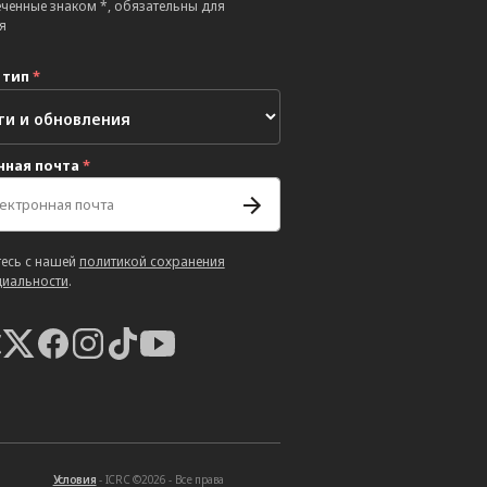
еченные знаком *, обязательны для
я
 тип
*
нная почта
*
есь с нашей
политикой сохранения
иальности
.
Условия
- ICRC ©2026 - Все права