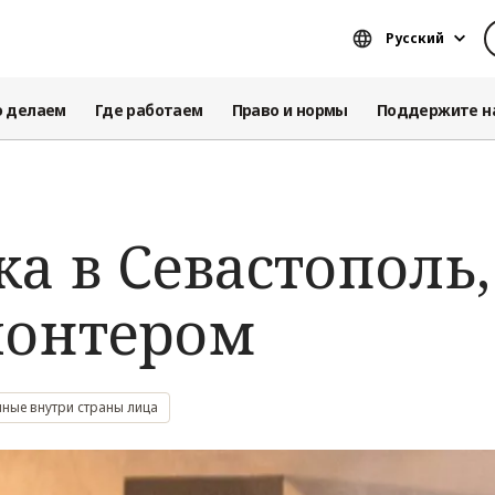
Русский
о делаем
Где работаем
Право и нормы
Поддержите н
а в Севастополь,
олонтером
ные внутри страны лица