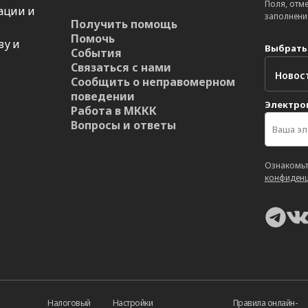
Поля, отм
ации и
заполнени
Получить помощь
Помочь
ву и
Выбрать
События
Связаться с нами
Сообщить о неправомерном
поведении
Электро
Работа в МККК
Вопросы и ответы
Ознакомьт
конфиденц
Налоговый
Настройки
Правила онлайн-