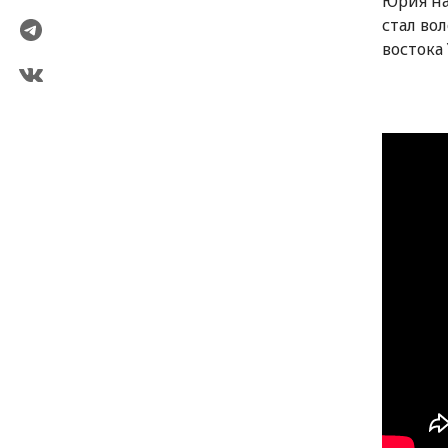
Юрия на
стал во
востока