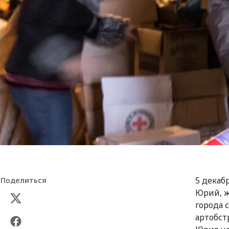
5 декаб
Поделиться
Юрий, ж
города 
артобст