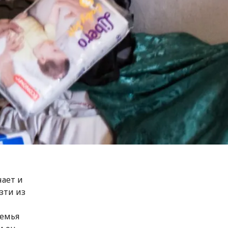
чает и
зти из
Семья