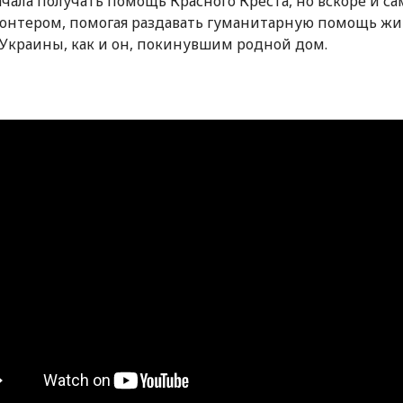
чала получать помощь Красного Креста, но вскоре и са
лонтером, помогая раздавать гуманитарную помощь ж
 Украины, как и он, покинувшим родной дом.