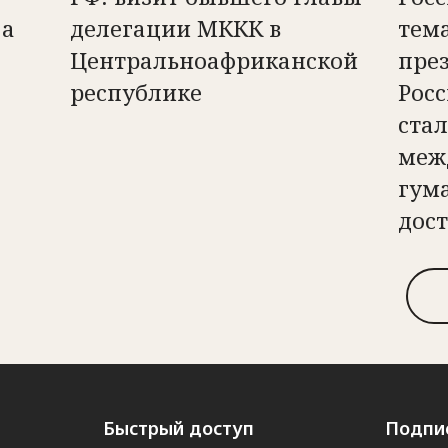
 а
делегации МККК в
тем
Центральноафриканской
пре
республике
Рос
ста
меж
гум
дос
Быстрый доступ
Подпис