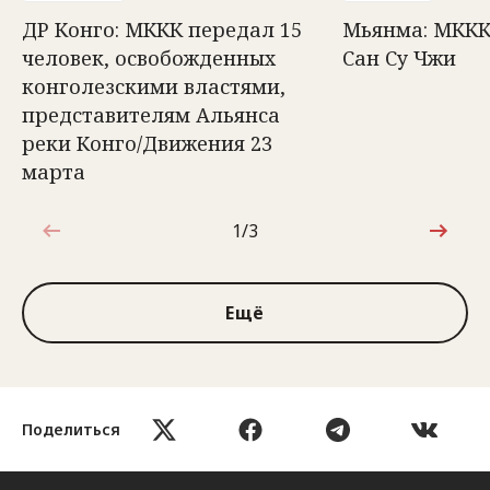
ДР Конго: МККК передал 15
Мьянма: МККК
человек, освобожденных
Сан Су Чжи
конголезскими властями,
представителям Альянса
реки Конго/Движения 23
марта
1/3
1 из 3
Ещё
Поделиться