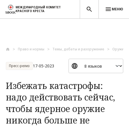
МЕЖДУНАРОДНЫЙ КОМИТЕТ
МЕНЮ
КРАСНОГО КРЕСТА
Перейти к основному содержанию
Право и нормы
Темы, дебаты и разоружение
Оружие и
17-05-2023
Пресс-релиз
Избежать катастрофы:
надо действовать сейчас,
чтобы ядерное оружие
никогда больше не