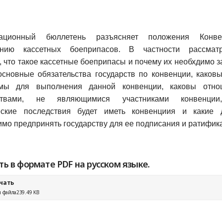
ационный бюллетень разъясняет положения Конв
ению кассетных боеприпасов. В частности рассматр
 что такое кассетные боеприпасы и почему их необхдимо з
основные обязательства государств по конвенции, каков
змы для выполнения данной конвенции, каковы отно
рствами, не являющимися участниками конвенции
еские последствия будет иметь конвенциия и какие 
мо предпринять государству для ее подписания и ратифик
ть в формате PDF на русском языке.
чать
 файла
239.49 KB