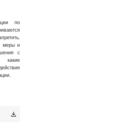
еции по
иваются
апретить.
ы меры и
шения с
, какие
действия
ации.