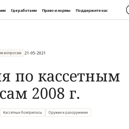
аем
Где работаем
Право и нормы
Поддержите нас
21-05-2021
ым вопросам
я по кассетным
ам 2008 г.
Кассетные боеприпасы
Оружие и разоружение