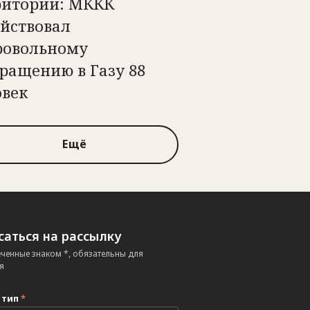
ритории: МККК
ействовал
ровольному
ращению в Газу 88
овек
Ещё
аться на рассылку
еченные знаком *, обязательны для
я
 тип
*