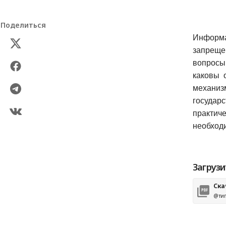
Поделиться
Информ
запрещ
вопросы,
каковы 
механи
госуда
практич
необходи
Загрузи
Ска
@тип