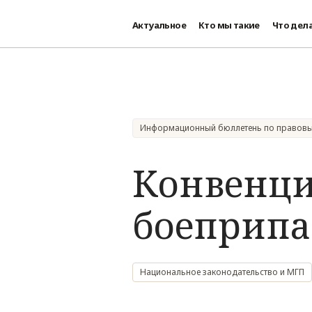
Актуальное
Кто мы такие
Что дел
Перейти к основному содержанию
Информационный бюллетень по правов
Конвенци
боеприпас
Национальное законодательство и МГП