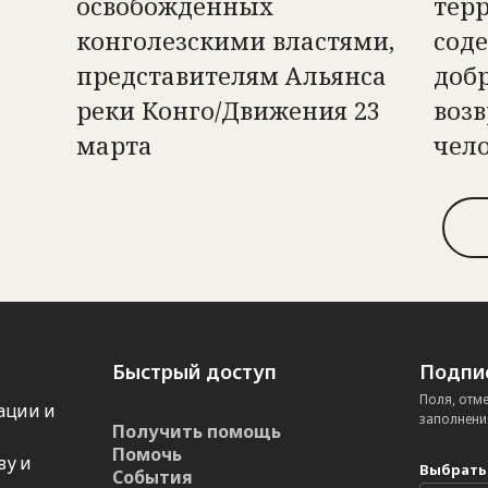
освобожденных
тер
конголезскими властями,
сод
представителям Альянса
доб
реки Конго/Движения 23
возв
марта
чел
Быстрый доступ
Подпис
Поля, отм
ации и
заполнени
Получить помощь
Помочь
ву и
Выбрать
События