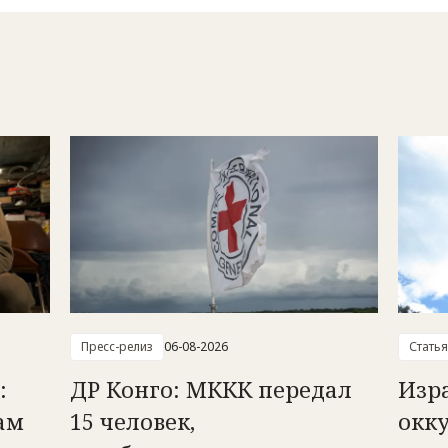
Пресс-релиз
06-08-2026
Статья
:
ДР Конго: МККК передал
Изр
ам
15 человек,
окк