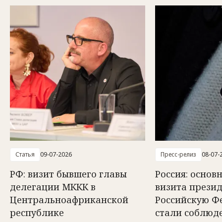
Статья
09-07-2026
Пресс-релиз
08-07-
РФ: визит бывшего главы
Россия: осно
делегации МККК в
визита прези
Центральноафриканской
Российскую Ф
республике
стали соблюд