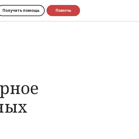
Получить помощь
Помочь
рное
ных