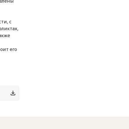
овлены
ти, с
ликтах,
также
оит его