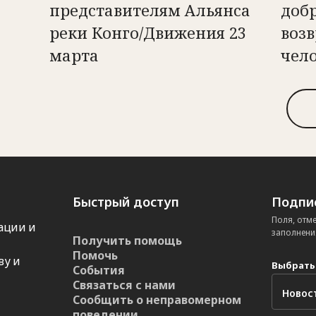
представителям Альянса
доб
реки Конго/Движения 23
возв
марта
чел
Быстрый доступ
Подпис
Поля, отм
ации и
заполнени
Получить помощь
Помочь
ву и
Выбрать
События
Связаться с нами
Сообщить о неправомерном
поведении