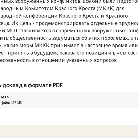
нных вооруженных конфликтов. Все они были подгот
родным Комитетом Красного Креста (МККК) для
родной конференции Красного Креста и Красного
яца. Их цель - продемонстрировать отдельные труднос
и МГП сталкивается в современных вооруженных конф
вить общественность задуматься об этих проблемах, а 
ь, какие меры МККК принимает в настоящее время или
ет принять в будущем, какова его позиция и в чем сост
есованность в отношении указанных вопросов.
 доклад в формате PDF.
чать
 файла
1.77 MB