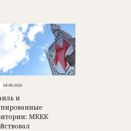
04-08-2026
аиль и
упированные
ритории: МККК
ействовал