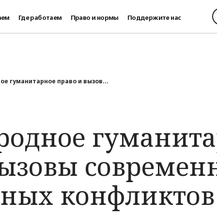
аем
Где работаем
Право и нормы
Поддержите нас
е гуманитарное право и вызов...
одное гуманита
вызовы современ
ных конфликтов