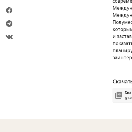
совреме
Междуна
Междуна
Полумес
которым
и заста
показат
планиру
заинтер
Скачать
Ска
@тип