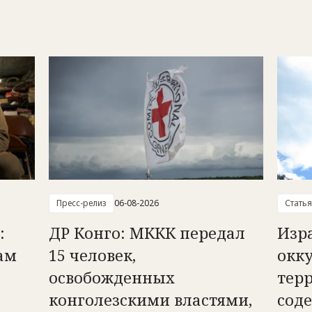
Пресс-релиз
06-08-2026
Статья
:
ДР Конго: МККК передал
Изр
ам
15 человек,
окк
освобожденных
тер
конголезскими властями,
сод