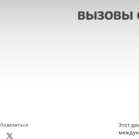
Этот до
Поделиться
междуна