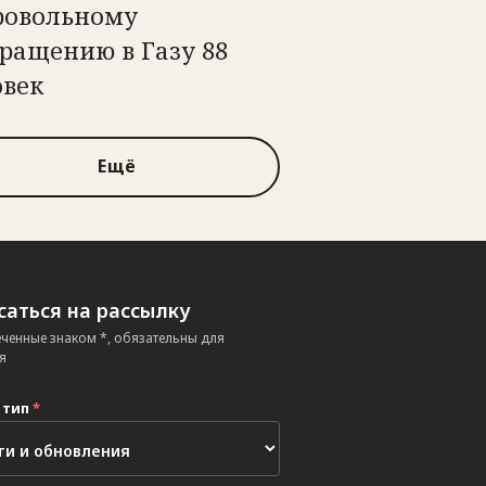
ровольному
ращению в Газу 88
овек
Ещё
аться на рассылку
еченные знаком *, обязательны для
я
 тип
*