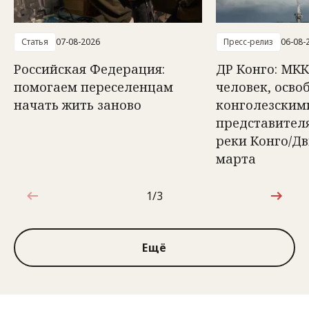
Статья
07-08-2026
Пресс-релиз
06-08-
Российская Федерация:
ДР Конго: МКК
помогаем переселенцам
человек, осв
начать жить заново
конголезским
представител
реки Конго/Д
марта
1/3
1 из 3
Ещё