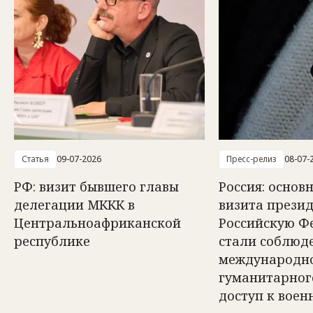
Статья
09-07-2026
Пресс-релиз
08-07-
РФ: визит бывшего главы
Россия: осно
делегации МККК в
визита прези
Центральноафриканской
Российскую Ф
республике
стали соблюд
международн
гуманитарног
доступ к вое