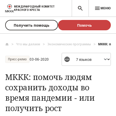
Перейти к основному содержанию
МЕЖДУНАРОДНЫЙ КОМИТЕТ
МЕНЮ
КРАСНОГО КРЕСТА
Получить помощь
Помочь
Что мы делаем
Экономические программы
МККК: пом
03-06-2020
Пресс-релиз
МККК: помочь людям
сохранить доходы во
время пандемии - или
получить рост