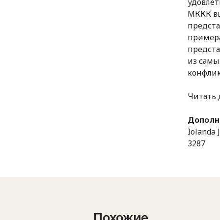
удовлет
МККК вы
предста
примера
предста
из сам
конфлик
Читать 
Дополн
Iolanda 
3287
Похожие