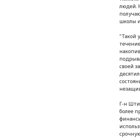
людей. 
получаю
школы и
"Такой 
течение
накопив
подрыва
своей з
десятил
состоян
незащищ
Г-н Шти
более п
финанси
использ
срочную