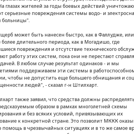
На глазах жителей за годы боевых действий уничтожаю
т серьезные повреждения системы водо- и электросн
 больницы".
ущерб может быть нанесен быстро, как в Фаллудже, или
 более длительного периода, как в Могадишо, где
шиеся повреждения и отсутствие технического обслу
ют работу этих систем, пока они не перестают справля
адачей. В любом случае результат одинаков - и мы
етиями поддерживаем эти системы в работоспособно
ии, чтобы не допустить еще большего обнищания и со
енности людей", - сказал г-н Штилхарт.
лхарт также заявил, что средства должны распределят
редсказуемым образом в рамках многолетней схемы
рования и без всяких условий, привязывающих их
ование к конкретной стране. Это позволит МККК оказы
 помощь в чрезвычайных ситуациях и в то же самое в