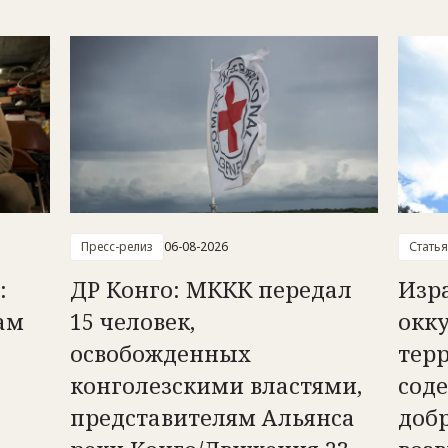
Пресс-релиз
06-08-2026
Статья
:
ДР Конго: МККК передал
Изр
ам
15 человек,
окк
освобожденных
тер
конголезскими властями,
сод
представителям Альянса
доб