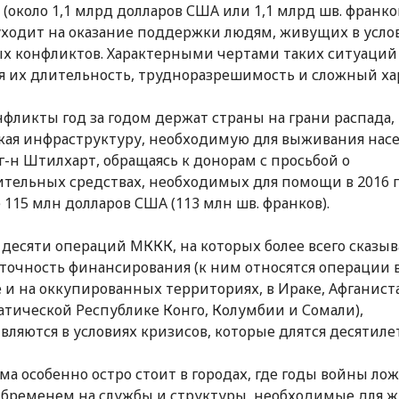
(около 1,1 млрд долларов США или 1,1 млрд шв. франков
уходит на оказание поддержки людям, живущих в усло
х конфликтов. Характерными чертами таких ситуаций
я их длительность, трудноразрешимость и сложный ха
нфликты год за годом держат страны на грани распада,
ая инфраструктуру, необходимую для выживания насе
л г-н Штилхарт, обращаясь к донорам с просьбой о
тельных средствах, необходимых для помощи в 2016 г.
 115 млн долларов США (113 млн шв. франков).
 десяти операций МККК, на которых более всего сказыв
точность финансирования (к ним относятся операции 
 и на оккупированных территориях, в Ираке, Афганист
тической Республике Конго, Колумбии и Сомали),
вляются в условиях кризисов, которые длятся десятиле
ма особенно остро стоит в городах, где годы войны лож
бременем на службы и структуры, необходимые для 