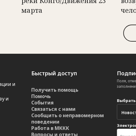
реки Конго/Движения 23
возв
марта
чел
Быстрый доступ
Подпис
Поля, отм
ации и
заполнени
Получить помощь
Помочь
ву и
Выбрать
События
Связаться с нами
Сообщить о неправомерном
поведении
Электро
Работа в МККК
Вопросы и ответы