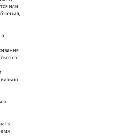
тся или
абжения,
 в
живания
ться со
м
циально
ься
вать
ремя