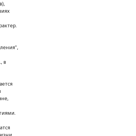
),
виях
рактер.
ления",
, в
ается
в
ане,
тиями.
атся
жизни