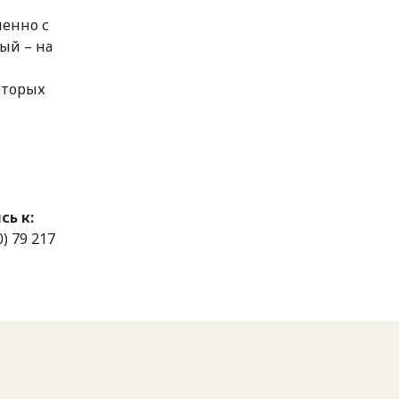
менно с
ый – на
оторых
ь к:
0) 79 217