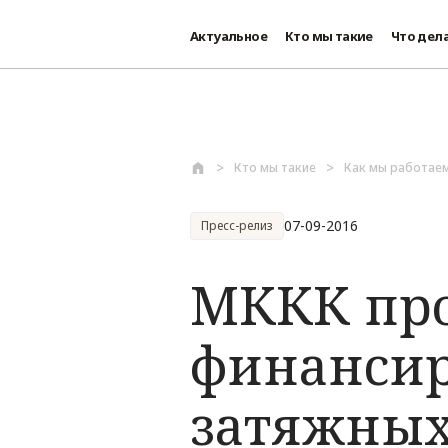
Актуальное
Кто мы такие
Что дел
Перейти к основному содержанию
Кто мы такие
Как мы работае
07-09-2016
Пресс-релиз
МККК про
финанси
затяжных