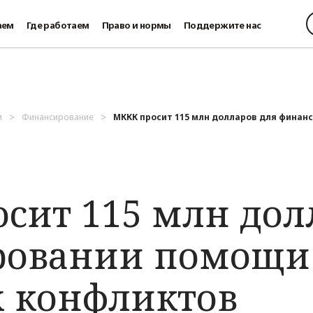
аем
Где работаем
Право и нормы
Поддержите нас
м
Финансирование
МККК просит 115 млн долларов для финанси
сит 115 млн дол
ровании помощи
 конфликтов