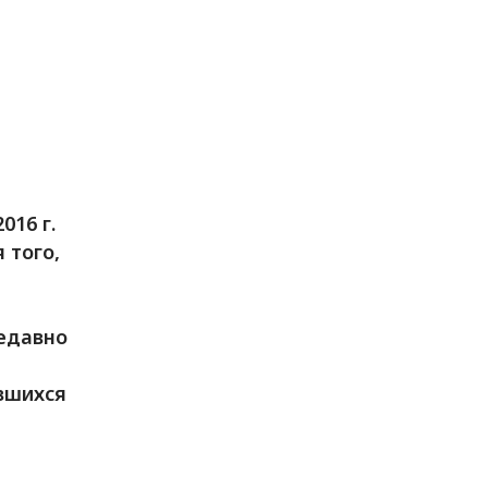
016 г.
 того,
едавно
вшихся