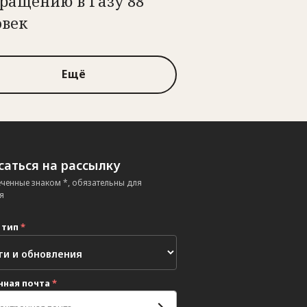
ращению в Газу 88
овек
Ещё
аться на рассылку
еченные знаком *, обязательны для
я
 тип
*
нная почта
*