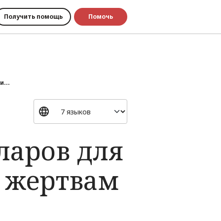
Получить помощь
Помочь
...
ларов для
 жертвам