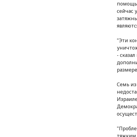
помощь 
сейчас 
затяжны
являютс
"Эти ко
уничтож
- сказа
дополни
размере
Семь из
недоста
Израиле
Демокра
осущест
"Пробле
тяжким 