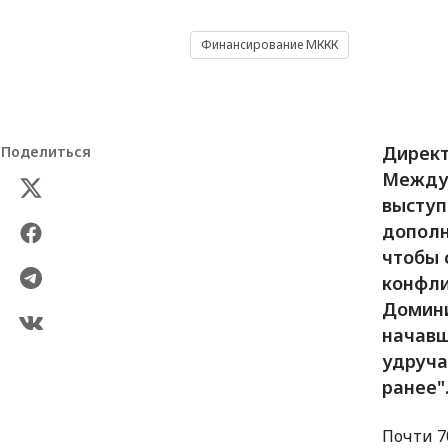
Финансирование МККК
Директ
Поделиться
Междун
выступ
дополн
чтобы 
конфли
Домини
начавш
удруча
ранее"
Почти 7