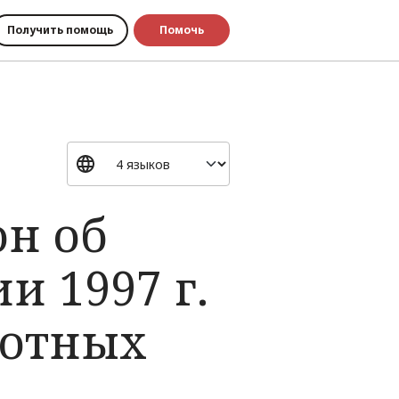
Получить помощь
Помочь
он об
 1997 г.
хотных