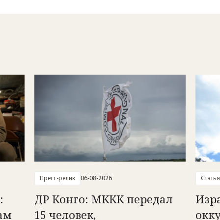
Пресс-релиз
06-08-2026
Статья
:
ДР Конго: МККК передал
Изр
ам
15 человек,
окк