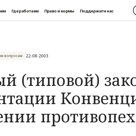
аем
Где работаем
Право и нормы
Поддержите нас
22-08-2003
ым вопросам
й (типовой) зак
тации Конвенции
ении противопе