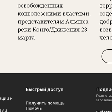
освобожденных
тер
конголезскими властями,
сод
представителям Альянса
доб
реки Конго/Движения 23
возв
марта
чел
Быстрый доступ
Подпис
Поля, отм
ации и
заполнени
Получить помощь
Помочь
ву и
Выбрать