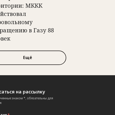
ритории: МККК
ействовал
ровольному
ращению в Газу 88
овек
Ещё
аться на рассылку
еченные знаком *, обязательны для
я
 тип
*