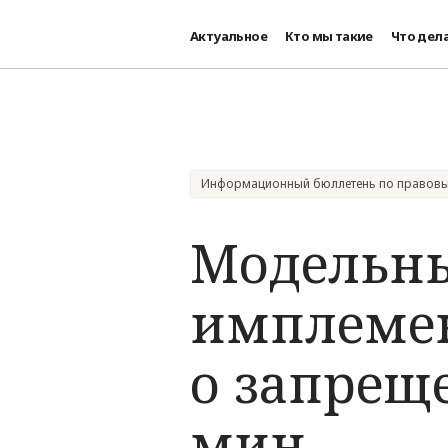
Актуальное
Кто мы такие
Что дел
Перейти к основному содержанию
Информационный бюллетень по правов
Модельны
имплемен
о запрещ
мин