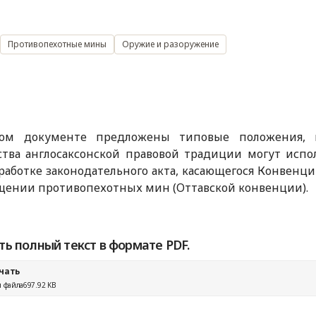
Противопехотные мины
Оружие и разоружение
ом документе предложены типовые положения, 
ства англосаксонской правовой традиции могут испо
работке законодательного акта, касающегося Конвенции
щении противопехотных мин (Оттавской конвенции).
ть полный текст в формате PDF.
чать
 файла
697.92 KB