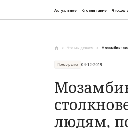
Актуальное
Кто мы такие
Что дел
Перейти к основному содержанию
Что мы делаем
Мозамбик: во
04-12-2019
Пресс-релиз
Мозамбик
столкнов
людям, п