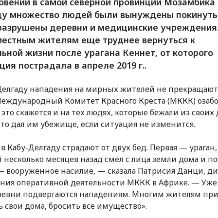
овений в самой северной провинции Мозамбика 
у множество людей были вынуждены покинуть
разрушены деревни и медицинские учреждения.
местным жителям еще труднее вернуться к
ьной жизни после урагана Кеннет, от которого
ция пострадала в апреле 2019 г..
Делгаду нападения на мирных жителей не прекращают
 Международный Комитет Красного Креста (МККК) озаб
к это скажется и на тех людях, которые бежали из своих 
 кто дал им убежище, если ситуация не изменится.
 в Кабу-Делгаду страдают от двух бед. Первая — ураган,
 несколько месяцев назад смел с лица земли дома и по
— вооруженное насилие, — сказала Патрисия Данци, д
ния оперативной деятельности МККК в Африке. — Уже
ревни подвергаются нападениям. Многим жителям пр
ь свои дома, бросить все имущество».