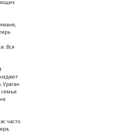
тующих
имане,
перь
и. Вся
й
окидают
. Ураган
 семьи
на
ас часто
ера,