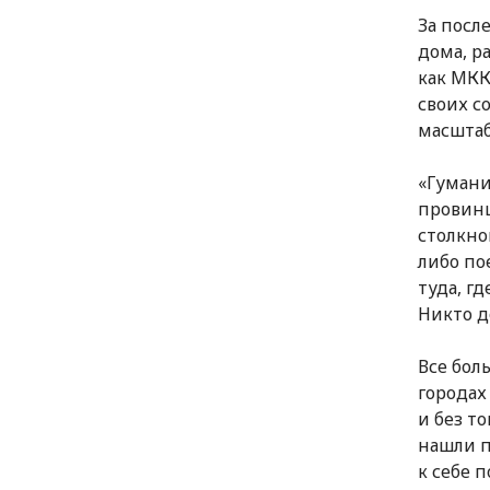
За посл
дома, р
как МКК
своих с
масшта
«Гумани
провинц
столкно
либо по
туда, г
Никто д
Все бол
городах
и без т
нашли п
к себе 