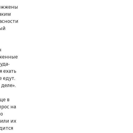
сожжены
таким
пасности
ный
н
уженные
уда-
я ехать
 едут.
 деле».
ще в
прос на
во
или их
одится