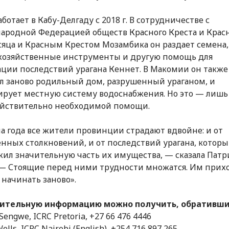
ботает в Кабу-Делгаду с 2018 г. В сотрудничестве с
родной Федерацией обществ Красного Креста и Крас
яца и Красным Крестом Мозамбика он раздает семена,
хозяйственные инструменты и другую помощь для
ции последствий урагана Кеннет. В Макомии он также
л заново родильный дом, разрушенный ураганом, и
рует местную систему водоснабжения. Но это — лишь 
ействительно необходимой помощи.
ла года все жители провинции страдают вдвойне: и от
нных столкновений, и от последствий урагана, котор
ил значительную часть их имущества, — сказала Патр
— Стоящие перед ними трудности множатся. Им прих
начинать заново».
ительную информацию можно получить, обратившис
Sengwe, ICRC Pretoria, +27 66 476 4446
Wells, ICRC Nairobi (English), +254 716 897 265