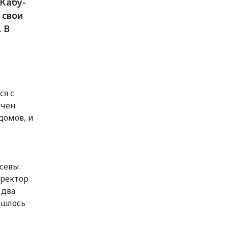
Кабу-
 свои
 В
ся с
очен
домов, и
севы.
иректор
 два
ишлось