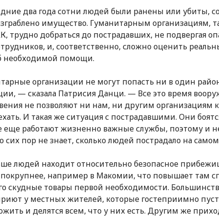
едние два года сотни людей были ранены или убиты, 
азграблено имущество. Гуманитарным организациям, 
К, трудно добраться до пострадавших, не подвергая о
отрудников, и, соответственно, сложно оценить реаль
б необходимой помощи.
тарные организации не могут попасть ни в один райо
ии, — сказала Патрисия Данци. — Все это время воор
вения не позволяют ни нам, ни другим организациям к
ехать. И такая же ситуация с пострадавшими. Они боятс
де еще работают жизненно важные службы, поэтому и не
о сих пор не знает, сколько людей пострадало на самом
ьше людей находит относительно безопасное прибежи
 покрупнее, например в Макомии, что повышает там с
ого скудные товары первой необходимости. Большинст
риют у местных жителей, которые гостеприимно пуст
пожить и делятся всем, что у них есть. Другим же прих