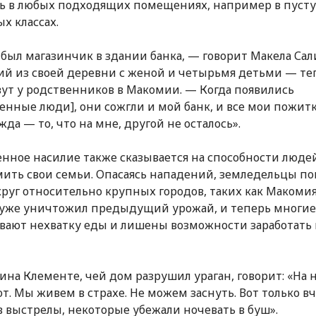
ь в любых подходящих помещениях, например в пус
х классах.
 был магазинчик в здании банка, — говорит Макела Сал
й из своей деревни с женой и четырьмя детьми — те
ут у родственников в Макомии. — Когда появились
енные люди], они сожгли и мой банк, и все мои пожитк
жда — то, что на мне, другой не осталось».
нное насилие также сказывается на способности люде
ить свои семьи. Опасаясь нападений, земледельцы п
круг относительно крупных городов, таких как Макомия
уже уничтожил предыдущий урожай, и теперь многие
ают нехватку еды и лишены возможности заработать 
ина Клементе, чей дом разрушил ураган, говорит: «На н
т. Мы живем в страхе. Не можем заснуть. Вот только вч
 выстрелы, некоторые убежали ночевать в буш».