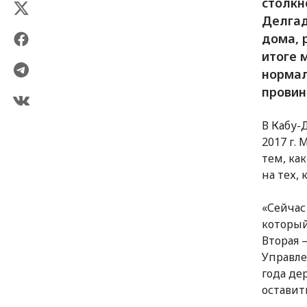
столкн
Делгад
дома, 
итоге 
нормал
провин
В Кабу-
2017 г.
тем, ка
на тех,
«Сейчас
который
Вторая 
Управле
года де
оставит