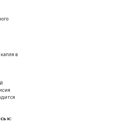
ного
капля в
ый
исия
одится
ь к: