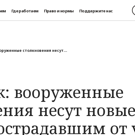
аем
Где работаем
Право и нормы
Поддержите нас
оруженные столкновения несут...
: вооруженные
ения несут новы
острадавшим от 