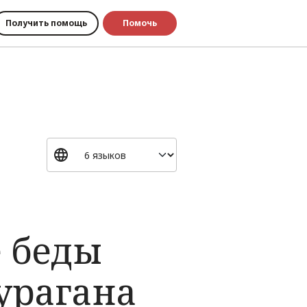
Получить помощь
Помочь
е беды
урагана