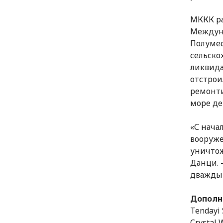
МККК ра
Междуна
Полумес
сельско
ликвида
отстрои
ремонти
море д
«С нача
вооруже
уничтож
Данци. 
дважды 
Дополн
Tendayi 
Crystal 