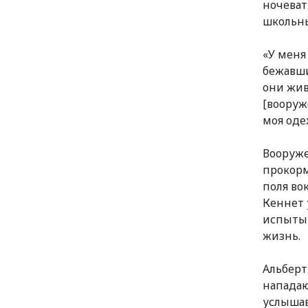
ночеват
школьны
«У меня
бежавши
они жив
[вооруж
моя оде
Вооруже
прокорм
поля во
Кеннет 
испытыв
жизнь.
Альберт
нападаю
услышав