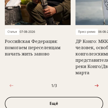
Статья
07-08-2026
Пресс-релиз
06-08-
Российская Федерация:
ДР Конго: МКК
помогаем переселенцам
человек, осв
начать жить заново
конголезским
представител
реки Конго/Д
марта
1/3
1 из 3
Ещё