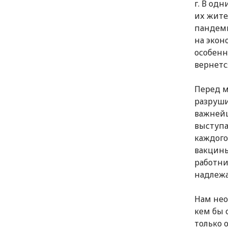
г. В од
их жите
пандеми
на экон
особенн
вернется
Перед м
разруши
важнейш
выступа
каждого
вакцин
работни
надлеж
Нам нео
кем бы 
только 