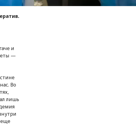
ератив.
гаче и
щеты —
истине
нас. Во
тях,
тал лишь
ндемия
 внутри
 еще