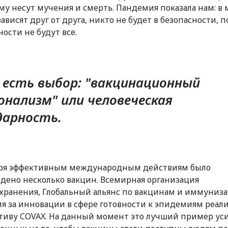
у несут мучения и смерть. Пандемия показала нам: в 
зависят друг от друга, никто не будет в безопасности, п
ности не будут все.
с есть выбор: "вакцинационный
онализм" или человеческая
дарность.
аря эффективным международным действиям было
дено несколько вакцин. Всемирная организация
хранения, Глобальный альянс по вакцинам и иммуниз
я за инновации в сфере готовности к эпидемиям реал
иву COVAX. На данный момент это лучший пример ус