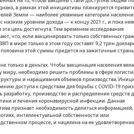
енных на то, чтобы вакцины стали доступны людям по
днако, в рамках этой инициативы планируется привит
елей Земли — наиболее уязвимые категории населени
 с низким уровнем дохода — к концу 2021 г., и пока нея
и эта цель достигнута. Тем временем исследования
ают, что, если вакцинировать только собственных гра
ВВП в мире только в этом году составят 9,2 трлн долла
половина этой суммы придется на зажиточные страны
 не только в деньгах. Чтобы вакцинация населения вел
у миру, необходимо решить проблемы в сфере логисти
руктуры и наращивания объемов производства. Иниц
рению доступа к средствам для борьбы с COVID-19 при
ь разработку, производство и распределение средств 
тики и лечения коронавирусной инфекции. Данная
ива признает необходимость делиться информацией, 
логиях, интеллектуальной собственности или
дственном процессе, и нацелена на ее удовлетворение