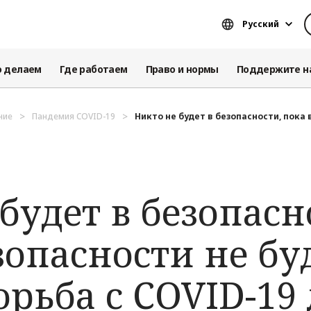
Русский
о делаем
Где работаем
Право и нормы
Поддержите н
ние
Пандемия COVID-19
Никто не будет в безопасности, пока в
будет в безопасн
зопасности не буд
орьба с COVID-19