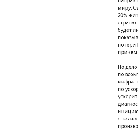
направл
миру. О
20% жит
странах
будет л
показыв
потери 
причем 
Но дело
по всем
инфраст
по уско
ускорит
диагнос
инициат
о техно
произво