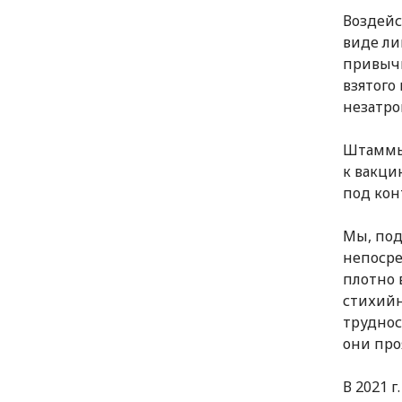
Воздейс
виде ли
привычн
взятого 
незатро
Штаммы 
к вакци
под кон
Мы, под
непосре
плотно 
стихийн
труднос
они про
В 2021 