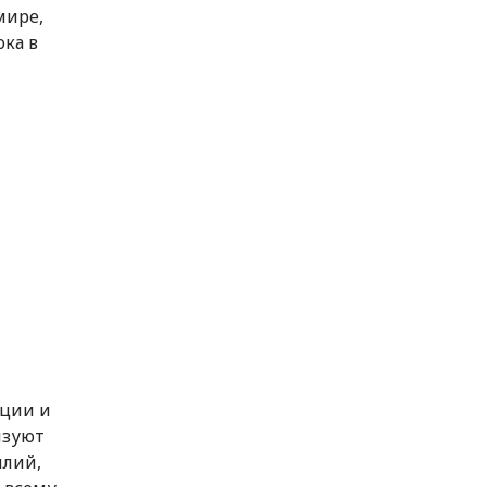
мире,
ока в
ации и
изуют
илий,