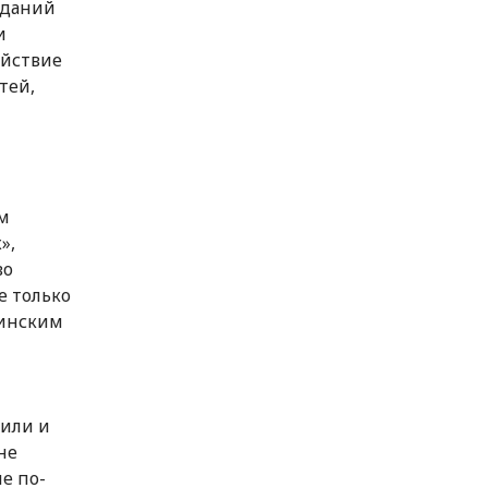
аданий
и
ействие
тей,
м
»,
во
е только
цинским
жили и
не
е по-