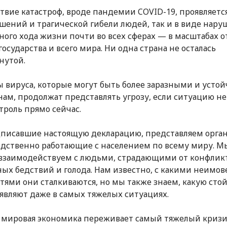
твие катастроф, вроде пандемии COVID-19, проявляется
шений и трагической гибели людей, так и в виде нару
ого хода жизни почти во всех сферах — в масштабах о
государства и всего мира. Ни одна страна не осталась
нутой.
вируса, которые могут быть более заразными и усто
нам, продолжат представлять угрозу, если ситуацию не
троль прямо сейчас.
писавшие настоящую декларацию, представляем орга
дственно работающие с населением по всему миру. М
взаимодействуем с людьми, страдающими от конфликт
ых бедствий и голода. Нам известно, с какими неимо
тями они сталкиваются, но мы также знаем, какую сто
являют даже в самых тяжелых ситуациях.
г. мировая экономика переживает самый тяжелый кризи