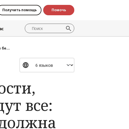
Получить помощь
Помочь
ас
 бе...
ости,
ут все:
 должна