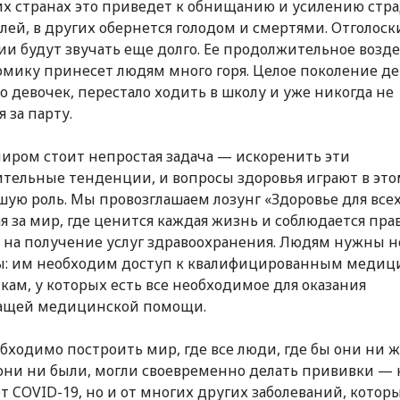
них странах это приведет к обнищанию и усилению стр
лей, в других обернется голодом и смертями. Отголоск
и будут звучать еще долго. Ее продолжительное возд
омику принесет людям много горя. Целое поколение де
о девочек, перестало ходить в школу и уже никогда не
 за парту.
иром стоит непростая задача — искоренить эти
тельные тенденции, и вопросы здоровья играют в это
ую роль. Мы провозглашаем лозунг «Здоровье для всех
я за мир, где ценится каждая жизнь и соблюдается пра
 на получение услуг здравоохранения. Людям нужны н
ы: им необходим доступ к квалифицированным меди
кам, у которых есть все необходимое для оказания
ащей медицинской помощи.
бходимо построить мир, где все люди, где бы они ни 
они ни были, могли своевременно делать прививки — 
от COVID-19, но и от многих других заболеваний, которы