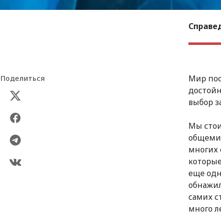
Справе
Мир пос
Поделиться
достойн
выбор з
Мы стои
общемир
многих 
которые
еще одн
обнажил
самих с
много л