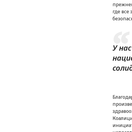
прежнем
где все 
безопас
У на
наци
соли
Благод
произве
здравоо
Коалици
инициат