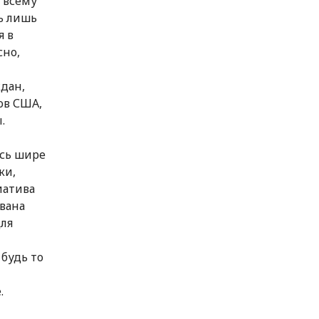
 всему
ь лишь
я в
сно,
ждан,
ров США,
.
ась шире
ки,
иатива
звана
для
будь то
.