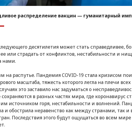
дливое распределение вакцин — гуманитарный имп
ледующего десятилетия может стать справедливее, бо
ее или страдать от конфликтов, нестабильности и ни
а нами.
м на распутье. Пандемия COVID-19 стала кризисом по
ового масштаба, тяжесть которого легла на плечи всех 
случаях это заставило нас задуматься о несправедливос
 сохраняются в разных частях мира, где коронавирус с
им источником горя, нестабильности и волнений. Па
а и обострила неравенство как между странами, так и
тран. Последствия этого будут ощущаться во всем мире
ет.