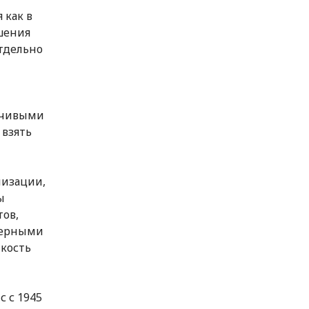
 как в
шения
тдельно
йчивыми
 взять
низации,
ы
ов,
верными
йкость
с с 1945