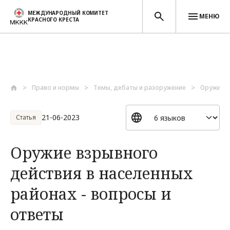
МЕЖДУНАРОДНЫЙ КОМИТЕТ
МЕНЮ
КРАСНОГО КРЕСТА
Перейти к основному содержанию
Право и нормы
Темы, дебаты и разоружение
Оружие и
21-06-2023
Статья
Оружие взрывного
действия в населенных
районах - вопросы и
ответы