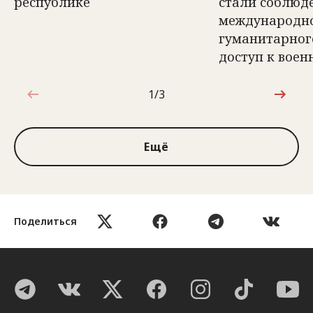
республике
стали соблюд
международн
гуманитарног
доступ к вое
1/3
1 из 3
Ещё
Поделиться