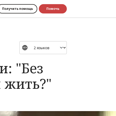
Получить помощь
Помочь
: "Без
м жить?"