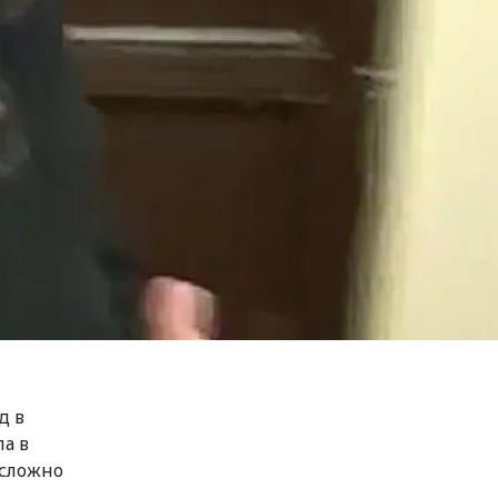
д в
ла в
 сложно