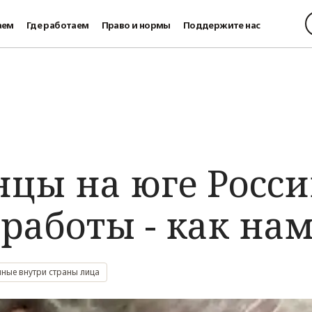
аем
Где работаем
Право и нормы
Поддержите нас
цы на юге России
 работы - как на
ные внутри страны лица