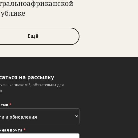
тральноафриканской
публике
Ещё
аться на рассылку
еченные знаком *, обязательны для
я
 тип
*
нная почта
*