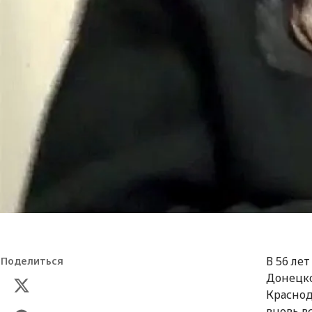
В 56 ле
Поделиться
Донецко
Краснод
вновь в