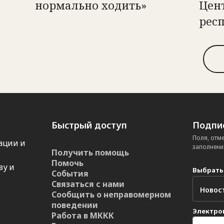
нормально ходить»
Цен
рес
Быстрый доступ
Подпис
Поля, отм
ации и
заполнени
Получить помощь
Помочь
ву и
Выбрать
События
Связаться с нами
Сообщить о неправомерном
поведении
Электро
Работа в МККК