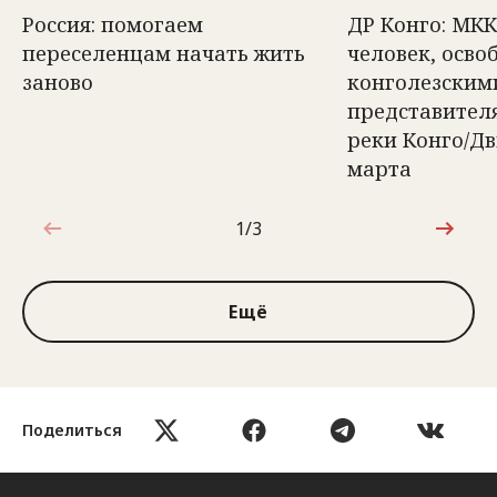
Россия: помогаем
ДР Конго: МКК
переселенцам начать жить
человек, осв
заново
конголезским
представител
реки Конго/Д
марта
1/3
1 из 3
Ещё
Поделиться