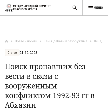
МЕЖДУНАРОДНЫЙ КОМИТЕТ
МЕНЮ
КРАСНОГО КРЕСТА
Перейти к основному содержанию
Право и нормы
Темы, дебаты и разоружение
Лица, по
21-12-2023
Статья
Поиск пропавших без
вести в связи с
вооруженным
конфликтом 1992-93 гг в
Абхазии