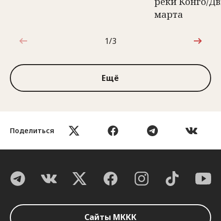
реки Конго/Д
марта
1/3
1 из 3
Ещё
Поделиться
Сайты МККК