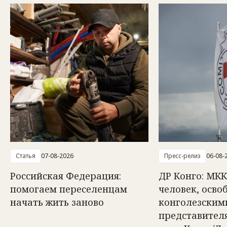
Статья
07-08-2026
Пресс-релиз
06-08-
Российская Федерация:
ДР Конго: МКК
помогаем переселенцам
человек, осв
начать жить заново
конголезским
представител