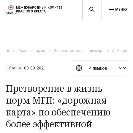
МЕЖДУНАРОДНЫЙ КОМИТЕТ
МЕНЮ
КРАСНОГО КРЕСТА
Перейти к основному содержанию
Право и нормы
Женевские конвенции и право
Национа
08-09-2021
Статья
Претворение в жизнь
норм МГП: «дорожная
карта» по обеспечению
более эффективной