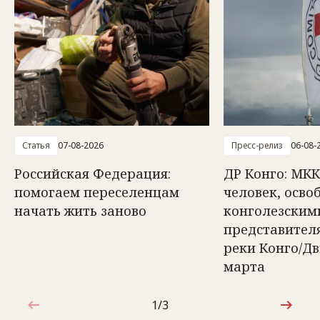
Статья
07-08-2026
Пресс-релиз
06-08-
Российская Федерация:
ДР Конго: МКК
помогаем переселенцам
человек, осв
начать жить заново
конголезским
представител
реки Конго/Д
марта
1/3
1 из 3