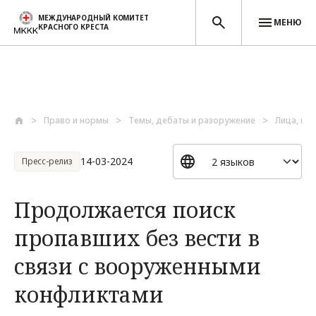
МЕЖДУНАРОДНЫЙ КОМИТЕТ
МЕНЮ
КРАСНОГО КРЕСТА
Перейти к основному содержанию
Право и нормы
Темы, дебаты и разоружение
Лица, по
14-03-2024
Пресс-релиз
Продолжается поиск
пропавших без вести в
связи с вооруженными
конфликтами