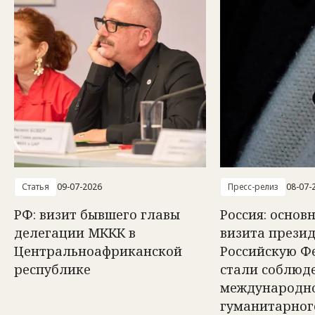
Статья
09-07-2026
Пресс-релиз
08-07-
РФ: визит бывшего главы
Россия: осно
делегации МККК в
визита прези
Центральноафриканской
Российскую Ф
республике
стали соблюд
международн
гуманитарног