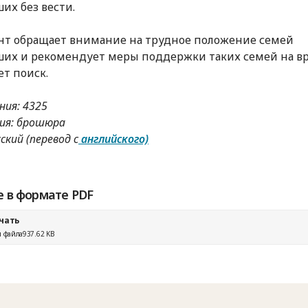
их без вести.
т обращает внимание на трудное положение семей
их и рекомендует меры поддержки таких семей на вр
ет поиск.
ния: 4325
ия: брошюра
сский (перевод с
английского)
е в формате PDF
чать
 файла
937.62 KB