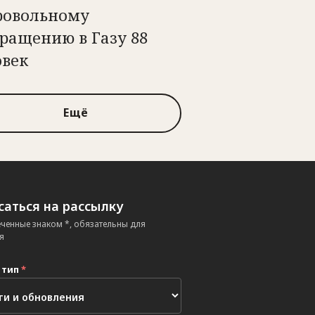
ровольному
ращению в Газу 88
овек
Ещё
аться на рассылку
еченные знаком *, обязательны для
я
 тип
*