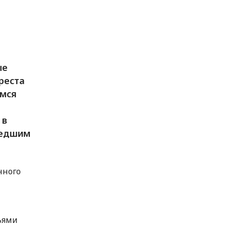
ые
реста
имся
 в
шедшим
нного
ьями