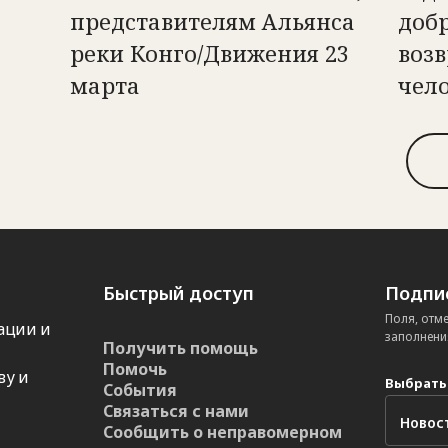
представителям Альянса
доб
реки Конго/Движения 23
возв
марта
чел
Быстрый доступ
Подпис
Поля, отм
ации и
заполнени
Получить помощь
Помочь
ву и
Выбрать
События
Связаться с нами
Сообщить о неправомерном