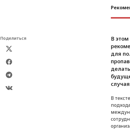
Рекоме
В этом
Поделиться
рекоме
для по
пропав
делать
будуще
случая
В текст
подхода
междуна
сотруд
организ