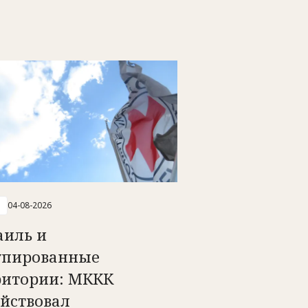
04-08-2026
аиль и
упированные
ритории: МККК
ействовал