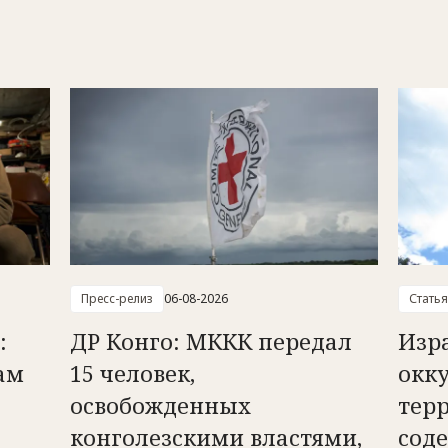
Пресс-релиз
06-08-2026
Статья
:
ДР Конго: МККК передал
Изр
ам
15 человек,
окк
освобожденных
тер
конголезскими властями,
сод