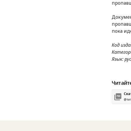
пропавш
Докумен
пропавш
пока ид
Код изда
Категор
Язык: ру
Читайт
Ска
@тип