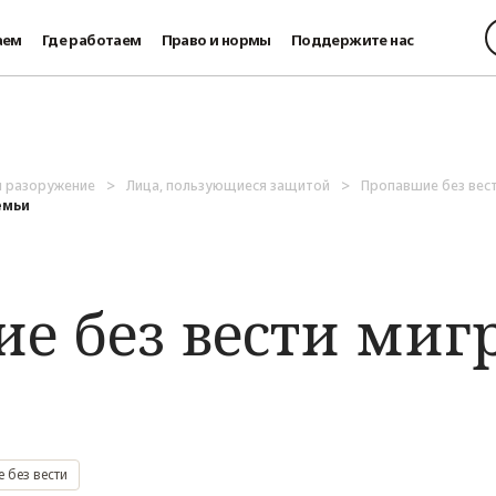
аем
Где работаем
Право и нормы
Поддержите нас
и разоружение
Лица, пользующиеся защитой
Пропавшие без вес
емьи
е без вести миг
 без вести