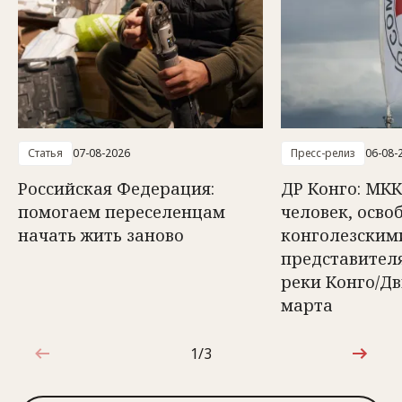
Статья
07-08-2026
Пресс-релиз
06-08-
Российская Федерация:
ДР Конго: МКК
помогаем переселенцам
человек, осв
начать жить заново
конголезским
представител
реки Конго/Д
марта
1/3
1 из 3