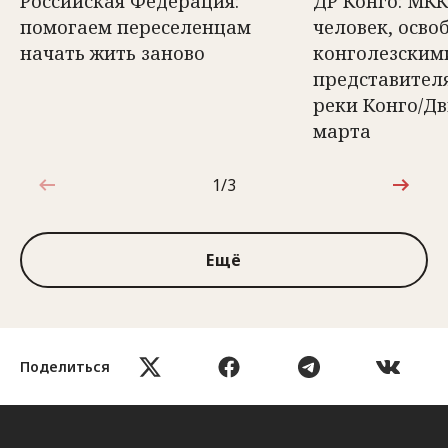
Российская Федерация:
ДР Конго: МКК
помогаем переселенцам
человек, осв
начать жить заново
конголезским
представител
реки Конго/Д
марта
1/3
1 из 3
Ещё
Поделиться