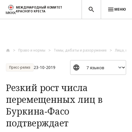
МЕЖДУНАРОДНЫЙ КОМИТЕТ
МЕНЮ
КРАСНОГО КРЕСТА
Перейти к основному содержанию
Право и нормы
Темы, дебаты и разоружение
Лица, по
23-10-2019
Пресс-релиз
Резкий рост числа
перемещенных лиц в
Буркина-Фасо
подтверждает