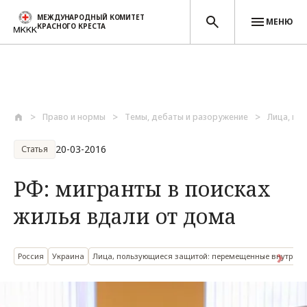
МЕЖДУНАРОДНЫЙ КОМИТЕТ
МЕНЮ
КРАСНОГО КРЕСТА
Перейти к основному содержанию
Право и нормы
Темы, дебаты и разоружение
Лица, по
20-03-2016
Статья
РФ: мигранты в поисках
жилья вдали от дома
Россия
Украина
Лица, пользующиеся защитой: перемещенные внутри с