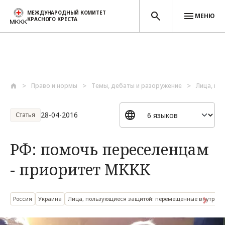
МЕЖДУНАРОДНЫЙ КОМИТЕТ
МЕНЮ
КРАСНОГО КРЕСТА
Перейти к основному содержанию
Право и нормы
Темы, дебаты и разоружение
Лица, по
28-04-2016
Статья
РФ: помочь переселенцам
- приоритет МККК
Россия
Украина
Лица, пользующиеся защитой: перемещенные внутри с