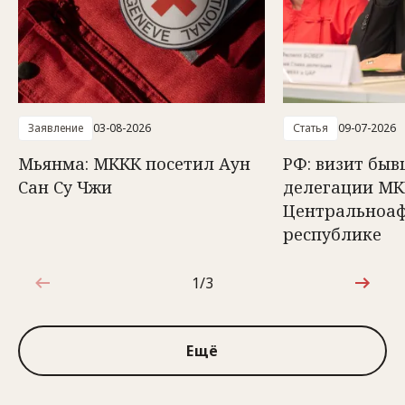
Заявление
03-08-2026
Статья
09-07-2026
Мьянма: МККК посетил Аун
РФ: визит быв
Сан Су Чжи
делегации МК
Центральноа
республике
1/3
1 из 3
Ещё