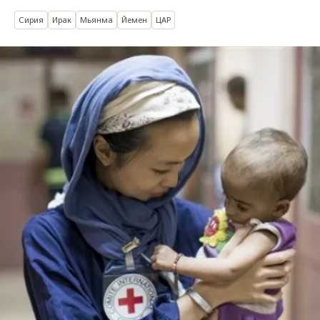
Сирия
Ирак
Мьянма
Йемен
ЦАР