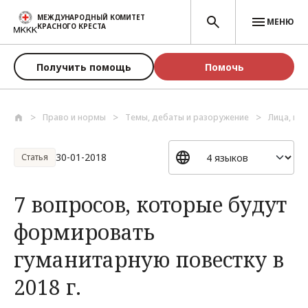
Перейти к основному содержанию
МЕЖДУНАРОДНЫЙ КОМИТЕТ
МЕНЮ
КРАСНОГО КРЕСТА
Получить помощь
Помочь
Право и нормы
Темы, дебаты и разоружение
Лица, по
30-01-2018
Статья
7 вопросов, которые будут
формировать
гуманитарную повестку в
2018 г.