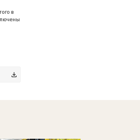
того в
включены