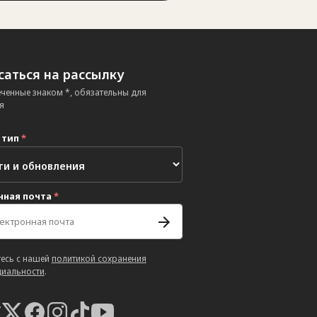
аться на рассылку
еченные знаком *, обязательны для
я
 тип
*
нная почта
*
есь с нашей
политикой сохранения
иальности
.