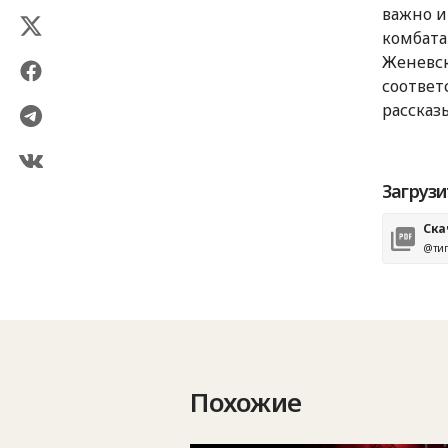
важно и
комбата
Женевск
соотве
рассказ
Загрузи
Ска
@тип
Похожие