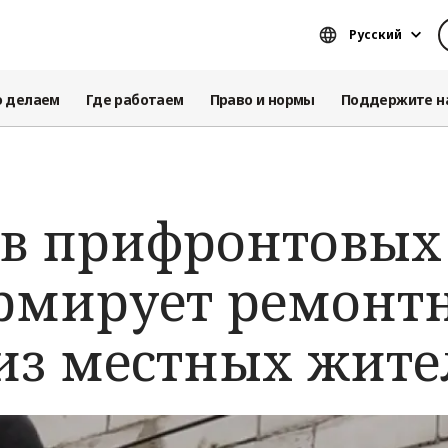
Русский
о делаем
Где работаем
Право и нормы
Поддержите н
 в прифронтовых
рмирует ремонт
из местных жите