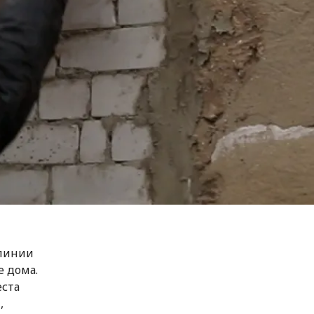
 линии
е дома.
еста
,