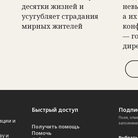
десятки жизней и
нев
усугубляет страдания
а их
мирных жителей
кон
— г
дир
Быстрый доступ
Подпис
Поля, отм
ации и
заполнени
Получить помощь
Помочь
ву и
Выбрать