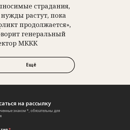
ыносимые страдания,
 нужды растут, пока
фликт продолжается»,
оворит генеральный
ектор МККК
Ещё
аться на рассылку
еченные знаком *, обязательны для
я
 тип
*