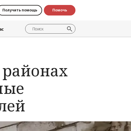
Получить помощь
Помочь
ас
 районах
ные
лей