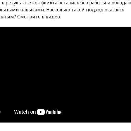
 в результате конфликта остались без работы и облада
льными навыками. Насколько такой подход оказался
вным? Смотрите в видео.