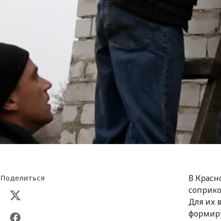
В Красн
Поделиться
соприко
Для их 
формиру