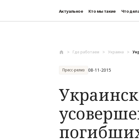
Актуальное
Кто мы такие
Что дел
Перейти к основному содержанию
Где работаем
Украина
Ук
08-11-2015
Пресс-релиз
Украинск
усоверше
погибших