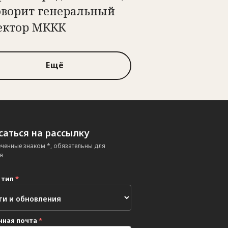
оворит генеральный
ектор МККК
Ещё
аться на рассылку
еченные знаком *, обязательны для
я
 тип
*
нная почта
*