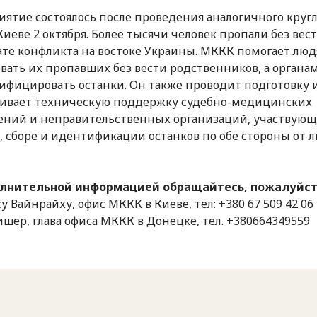
ятие состоялось после проведения аналогичного кругл
 Киеве 2 октября. Более тысячи человек пропали без вест
ате конфликта на востоке Украины. МККК помогает лю
вать их пропавших без вести родственников, а органа
ифицировать останки. Он также проводит подготовку 
ивает техническую поддержку судебно-медицинских
ний и неправительственных организаций, участвующ
, сборе и идентификации останков по обе стороны от 
олнительной информацией обращайтесь, пожалуйста
у Вайнрайху, офис МККК в Киеве, тел: +380 67 509 42 06
шер, глава офиса МККК в Донецке, тел. +380664349559