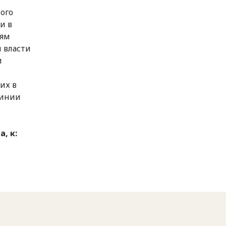
ого
и в
дям
м власти
и
их в
линии
, к: