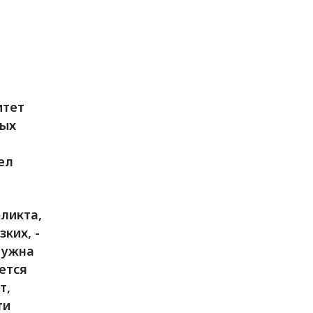
итет
ных
ел
ликта,
ких, -
Нужна
ется
т,
ти