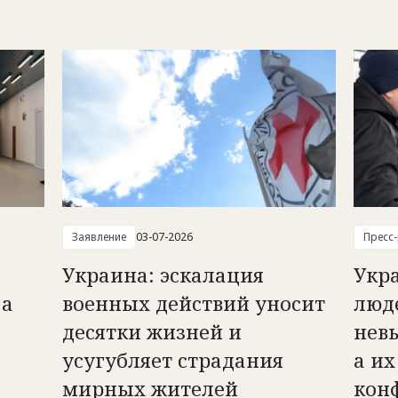
Заявление
03-07-2026
Пресс
Украина: эскалация
Укр
 а
военных действий уносит
люд
десятки жизней и
нев
усугубляет страдания
а их
мирных жителей
кон