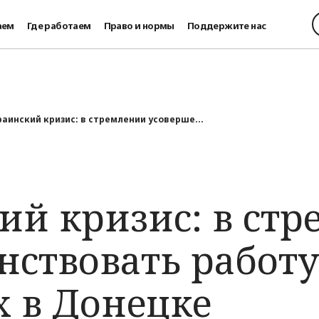
аем
Где работаем
Право и нормы
Поддержите нас
раинский кризис: в стремлении усоверше...
ий кризис: в ст
нствовать работу
 в Донецке