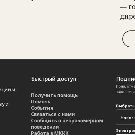
— г
дир
Быстрый доступ
Подпис
Поля, отм
ации и
заполнени
Получить помощь
Помочь
ву и
Выбрать
События
Связаться с нами
Сообщить о неправомерном
поведении
Электро
Работа в МККК