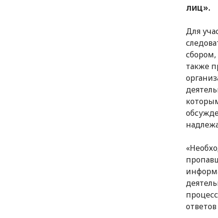
лиц».
Для уча
следова
сбором,
также п
организ
деятель
которым
обсужде
надлежа
«Необхо
пропавш
информа
деятель
процесс
ответов