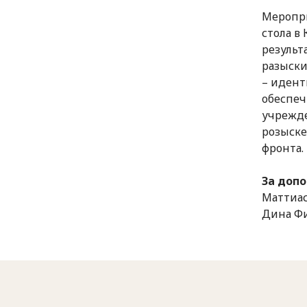
Меропри
стола в
результ
разыски
– идент
обеспеч
учрежде
розыске
фронта.
За доп
Маттиас
Дина Фи