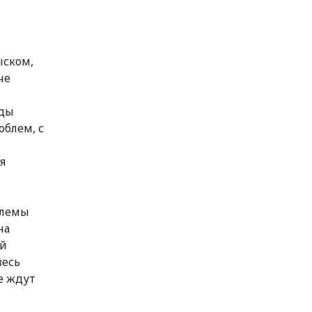
ыском,
че
иды
облем, с
я
блемы
на
ой
весь
е ждут