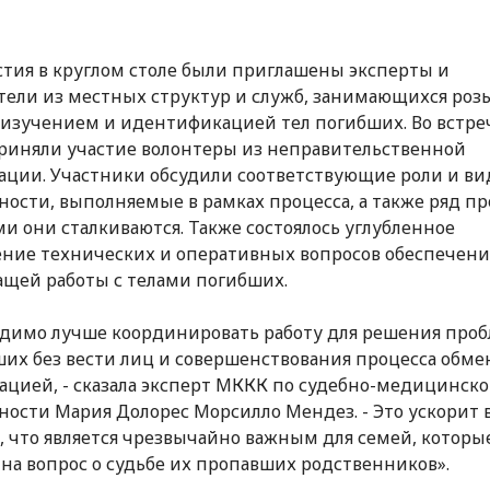
стия в круглом столе были приглашены эксперты и
тели из местных структур и служб, занимающихся роз
 изучением и идентификацией тел погибших. Во встре
риняли участие волонтеры из неправительственной
ации. Участники обсудили соответствующие роли и в
ности, выполняемые в рамках процесса, а также ряд пр
и они сталкиваются. Также состоялось углубленное
ние технических и оперативных вопросов обеспечени
щей работы с телами погибших.
димо лучше координировать работу для решения про
их без вести лиц и совершенствования процесса обме
цией, - сказала эксперт МККК по судебно-медицинск
ности Мария Долорес Морсилло Мендез. - Это ускорит 
, что является чрезвычайно важным для семей, которы
 на вопрос о судьбе их пропавших родственников».