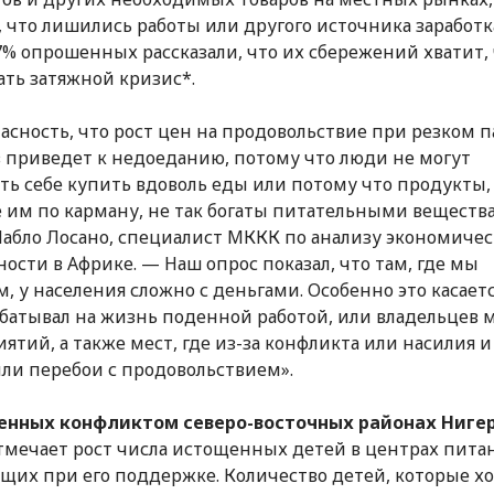
, что лишились работы или другого источника заработк
7% опрошенных рассказали, что их сбережений хватит,
ть затяжной кризис*.
пасность, что рост цен на продовольствие при резком 
 приведет к недоеданию, потому что люди не могут
ть себе купить вдоволь еды или потому что продукты,
 им по карману, не так богаты питательными веществ
Пабло Лосано, специалист МККК по анализу экономиче
ности в Африке. — Наш опрос показал, что там, где мы
м, у населения сложно с деньгами. Особенно это касаетс
абатывал на жизнь поденной работой, или владельцев 
ятий, а также мест, где из-за конфликта или насилия и
ыли перебои с продовольствием».
ченных конфликтом северо-восточных районах Ниге
мечает рост числа истощенных детей в центрах питан
щих при его поддержке. Количество детей, которые х