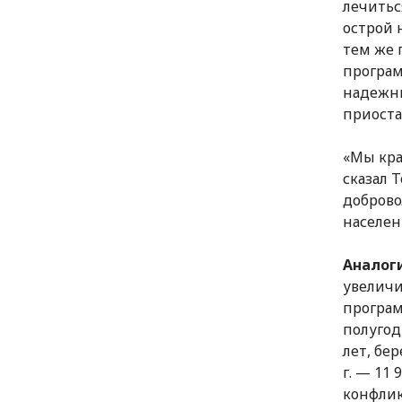
лечитьс
острой 
тем же 
програм
надежны
приоста
«Мы кра
сказал 
доброво
населен
Аналог
увеличи
програм
полугод
лет, бе
г. — 11
конфлик