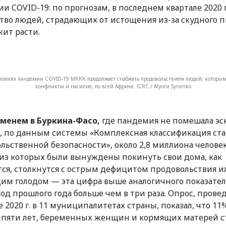
и COVID-19: по прогнозам, в последнем квартале 2020 г
тво людей, страдающих от истощения из-за скудного п
ит расти.
словиях пандемии COVID-19 МККК продолжает снабжать продовольствием людей, которым
конфликты и насилие, по всей Африке. ICRC / Alyona Synenko
менем в Буркина-Фасо,
где пандемия не помешала эс
, по данным системы «Комплексная классификация ст
льственной безопасности», около 2,8 миллиона человек
из которых были вынуждены покинуть свои дома, как
ся, столкнутся с острым дефицитом продовольствия и
им голодом — эта цифра выше аналогичного показателя
од прошлого года больше чем в три раза. Опрос, пров
те 2020 г. в 11 муниципалитетах страны, показал, что 11
пяти лет, беременных женщин и кормящих матерей с