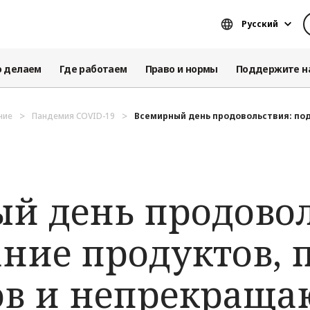
Русский
о делаем
Где работаем
Право и нормы
Поддержите н
ние
Пандемия COVID-19
Всемирный день продовольствия: под
й день продовол
ние продуктов, 
ов и непрекращ