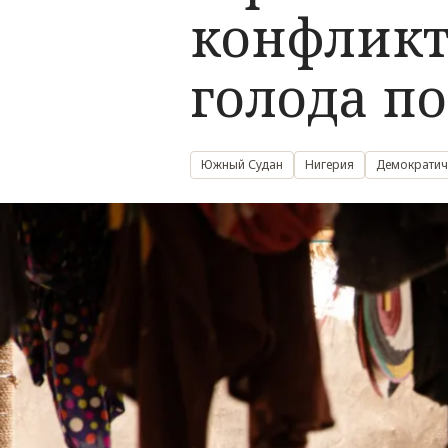
конфликт
голода п
Южный Судан
Нигерия
Демократич