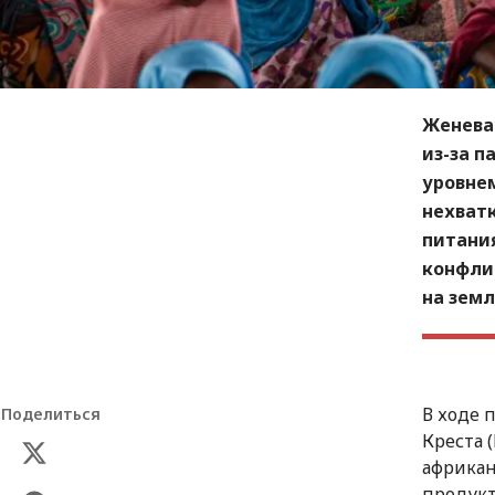
Женева 
из-за п
уровнем
нехватк
питания
конфли
на земл
В ходе 
Поделиться
Креста 
африкан
продукт