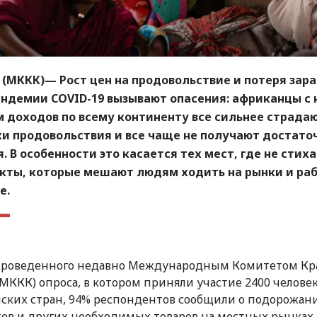
(МККК)— Рост цен на продовольствие и потеря зар
андемии COVID-19 вызывают опасения: африканцы с
 доходов по всему континенту все сильнее страдаю
и продовольствия и все чаще не получают достато
. В особенности это касается тех мест, где не стих
кты, которые мешают людям ходить на рынки и ра
е.
проведенного недавно Международным Комитетом Кр
(МККК) опроса, в котором приняли участие 2400 человек
ских стран, 94% респондентов сообщили о подорожан
ов и других необходимых товаров на местных рынках,