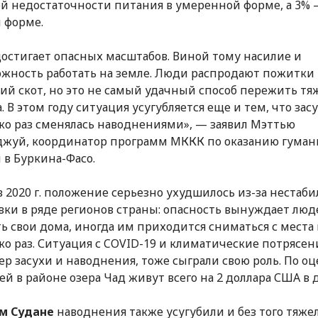
ой недостаточности питания в умеренной форме, а 3% 
 форме.
достигает опасных масштабов. Виной тому насилие и
жность работать на земле. Люди распродают пожитки
й скот, но это не самый удачный способ пережить тя
. В этом году ситуация усугубляется еще и тем, что зас
ко раз сменялась наводнениями», — заявил Мэттью
жуй, координатор программ МККК по оказанию гума
в Буркина-Фасо.
 2020 г. положение серьезно ухудшилось из-за нестаб
вки в ряде регионов страны: опасность вынуждает люд
ь свои дома, иногда им приходится сниматься с места
ко раз. Ситуация с COVID-19 и климатические потрясен
р засухи и наводнения, тоже сыграли свою роль. По оц
ей в районе озера Чад живут всего на 2 доллара США в 
м Судане
наводнения также усугубили и без того тяж