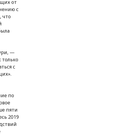
ющих от
внению с
, что
й
была
ури, —
к только
ться с
щих».
ние по
рвое
ше пяти
есь 2019
едствий
е