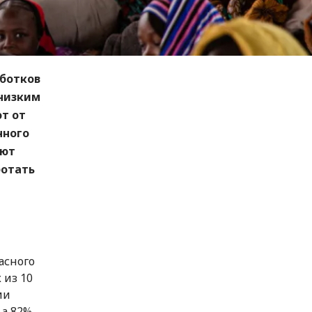
аботков
 низким
т от
чного
ают
ботать
асного
 из 10
ии
 а 82%