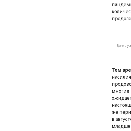
пандеми
количес
продолж
Даже в у
Тем вре
насилия
продово
многие 
ожидает
настоящ
же пери
в авгус
младше 