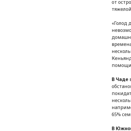
от остр
тяжелой
«Голод 
невозмо
домашни
времена
несколь
Кеньянд
помощи 
В Чаде
в
обстано
покидат
несколь
наприме
65% сем
В Южно