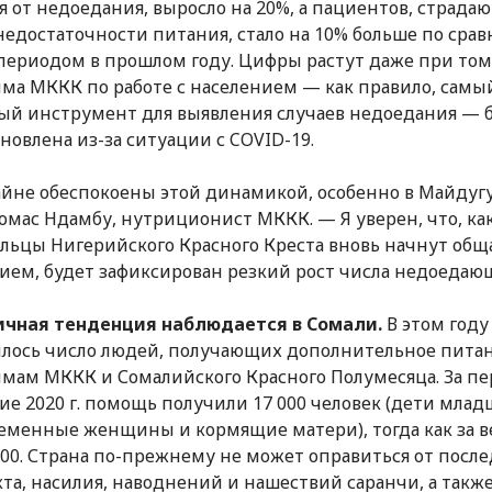
я от недоедания, выросло на 20%, а пациентов, страда
недостаточности питания, стало на 10% больше по сра
периодом в прошлом году. Цифры растут даже при том
ма МККК по работе с населением — как правило, самы
й инструмент для выявления случаев недоедания — 
новлена из-за ситуации с COVID-19.
йне обеспокоены этой динамикой, особенно в Майдуг
Томас Ндамбу, нутриционист МККК. — Я уверен, что, ка
льцы Нигерийского Красного Креста вновь начнут обща
ием, будет зафиксирован резкий рост числа недоедаю
ичная тенденция наблюдается в Сомали.
В этом году
лось число людей, получающих дополнительное пита
мам МККК и Сомалийского Красного Полумесяца. За пе
ие 2020 г. помощь получили 17 000 человек (дети млад
ременные женщины и кормящие матери), тогда как за в
 900. Страна по-прежнему не может оправиться от посл
та, насилия, наводнений и нашествий саранчи, а такж