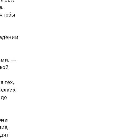
а.
 чтобы
падении
ами, —
ской
я тех,
мелких
 до
рии
ия,
одят