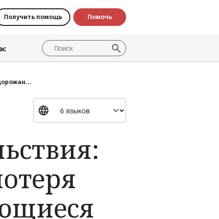
Получить помощь
Помочь
ас
орожан...
ьствия:
потеря
ающиеся