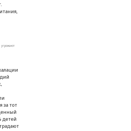
.
итания,
 угрожают
калации
адий
,
ли
 за тот
еденный
% детей
традают