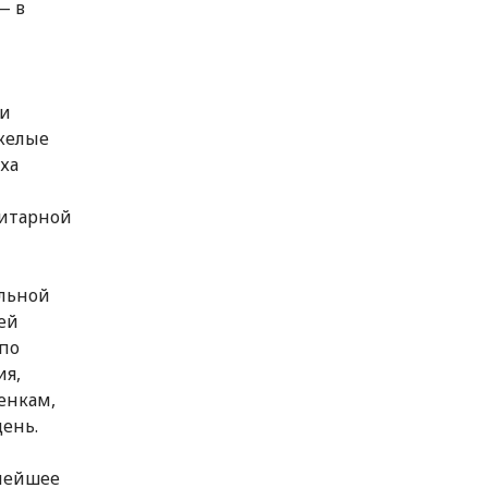
— в
 и
желые
уха
нитарной
ильной
ей
 по
ия,
енкам,
день.
елейшее