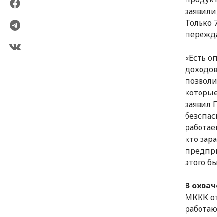
заявили
Только 
пережда
«Есть о
доходов
позволи
которые
заявил 
безопас
работае
кто зар
предпри
этого б
В охва
МККК от
работаю