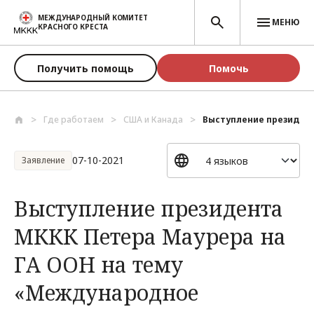
Перейти к основному содержанию
МЕЖДУНАРОДНЫЙ КОМИТЕТ
МЕНЮ
КРАСНОГО КРЕСТА
Получить помощь
Помочь
Где работаем
США и Канада
Выступление президент
07-10-2021
Заявление
Выступление президента
МККК Петера Маурера на
ГА ООН на тему
«Международное