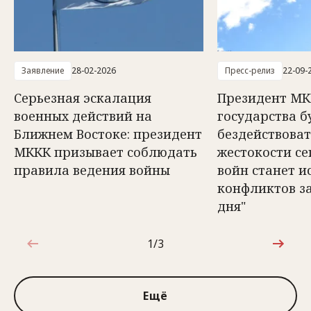
Заявление
28-02-2026
Пресс-релиз
22-09-
Серьезная эскалация
Президент МКК
военных действий на
государства б
Ближнем Востоке: президент
бездействоват
МККК призывает соблюдать
жестокости с
правила ведения войны
войн станет 
конфликтов з
дня"
1/3
1 из 3
Ещё