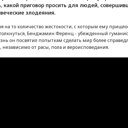
, какой приговор просить для людей, совершив
веческие злодеяния.
я на то количество жестокости, с которым ему пришло
толкнуться, Бенджамин Ференц - убежденный гуманис
знь он посвятил попыткам сделать мир более справе
х, независимо от расы, пола и вероисповедания.