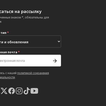
аться на рассылку
еченные знаком *, обязательны для
я
 тип
*
нная почта
*
есь с нашей
политикой сохранения
иальности
.