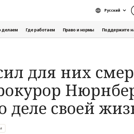
Русский
о делаем
Где работаем
Право и нормы
Поддержите н
осил для них сме
прокурор Нюрнбе
о деле своей жи
им