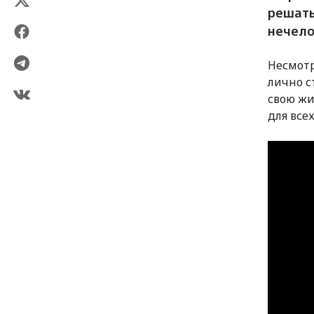
решать
нечело
Несмотр
лично с
свою жи
для все