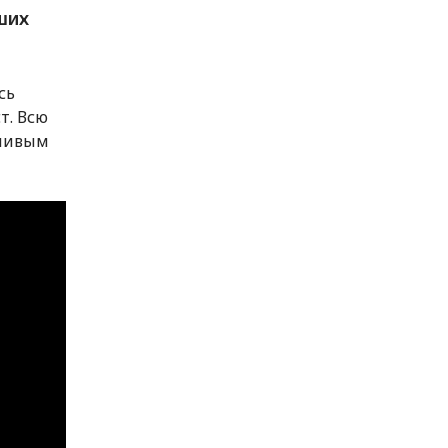
ших
сь
т. Всю
дливым