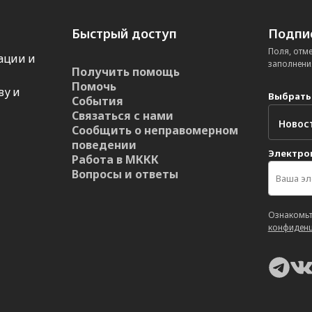
Быстрый доступ
Подпис
Поля, отм
ации и
заполнени
Получить помощь
Помочь
ву и
Выбрать
События
Связаться с нами
Сообщить о неправомерном
поведении
Электро
Работа в МККК
Вопросы и ответы
Ознакомьт
конфиденц