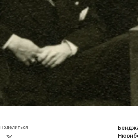
Бенджа
Поделиться
Нюрнбе