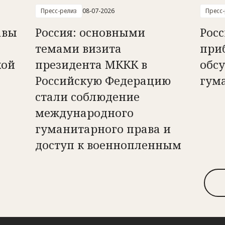
Пресс-релиз
08-07-2026
Пресс
авы
Россия: основными
Рос
темами визита
при
кой
президента МККК в
обс
Российскую Федерацию
гум
стали соблюдение
международного
гуманитарного права и
доступ к военнопленным