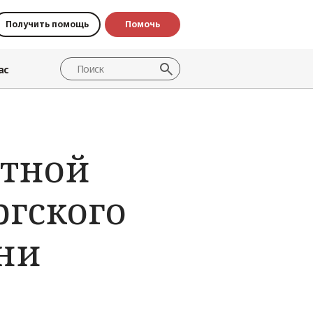
Получить помощь
Помочь
ас
ртной
ргского
зни