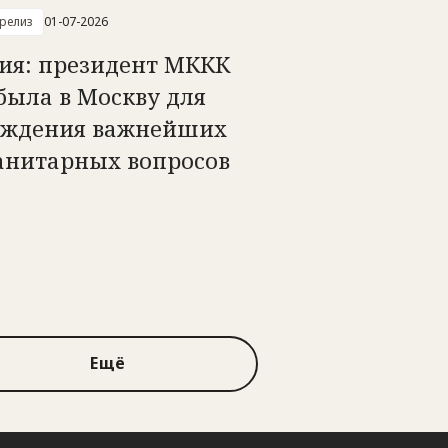
-релиз
01-07-2026
сия: президент МККК
была в Москву для
уждения важнейших
анитарных вопросов
Ещё