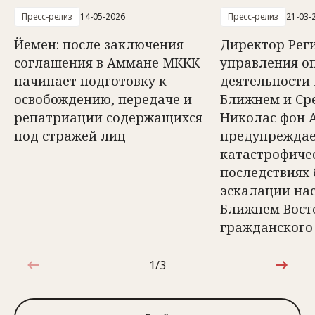
Пресс-релиз
14-05-2026
Пресс-релиз
21-03-
Йемен: после заключения
Директор Рег
соглашения в Аммане МККК
управления о
начинает подготовку к
деятельности
освобождению, передаче и
Ближнем и Ср
репатриации содержащихся
Николас фон 
под стражей лиц
предупреждае
катастрофиче
последствиях
эскалации на
Ближнем Вост
гражданского
1/3
1 из 3