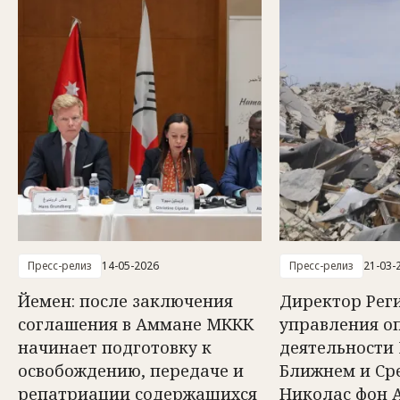
Пресс-релиз
14-05-2026
Пресс-релиз
21-03-
Йемен: после заключения
Директор Рег
соглашения в Аммане МККК
управления о
начинает подготовку к
деятельности
освобождению, передаче и
Ближнем и Ср
репатриации содержащихся
Николас фон 