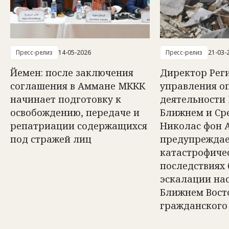
Пресс-релиз
14-05-2026
Пресс-релиз
21-03-
Йемен: после заключения
Директор Рег
соглашения в Аммане МККК
управления о
начинает подготовку к
деятельности
освобождению, передаче и
Ближнем и Ср
репатриации содержащихся
Николас фон 
под стражей лиц
предупреждае
катастрофиче
последствиях
эскалации на
Ближнем Вост
гражданского