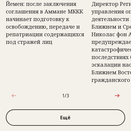
Йемен: после заключения
Директор Рег
соглашения в Аммане МККК
управления о
начинает подготовку к
деятельности
освобождению, передаче и
Ближнем и Ср
репатриации содержащихся
Николас фон 
под стражей лиц
предупреждае
катастрофиче
последствиях
эскалации на
Ближнем Вост
гражданского
1/3
1 из 3
Ещё