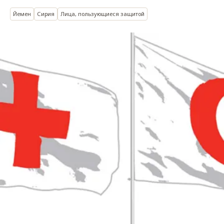
Йемен
Сирия
Лица, пользующиеся защитой