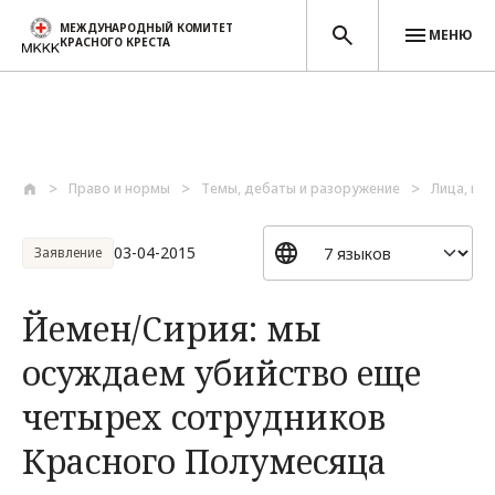
МЕЖДУНАРОДНЫЙ КОМИТЕТ
МЕНЮ
КРАСНОГО КРЕСТА
Перейти к основному содержанию
Право и нормы
Темы, дебаты и разоружение
Лица, по
03-04-2015
Заявление
Йемен/Сирия: мы
осуждаем убийство еще
четырех сотрудников
Красного Полумесяца