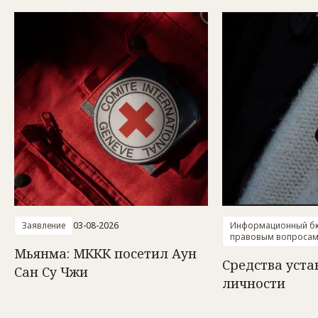
Заявление
03-08-2026
Информационный бю
правовым вопроса
Мьянма: МККК посетил Аун
Средства уст
Сан Су Чжи
личности