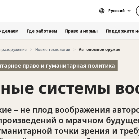
Русский
о делаем
Где работаем
Право и нормы
Поддержите н
и разоружение
Новые технологии
Автономное оружие
арное право и гуманитарная политика
ные системы во
ие – не плод воображения автор
произведений о мрачном будуще
гуманитарной точки зрения и тре