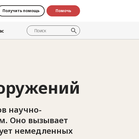
Получить помощь
Помочь
ас
оружений
ов научно-
м. Оно вызывает
бует немедленных