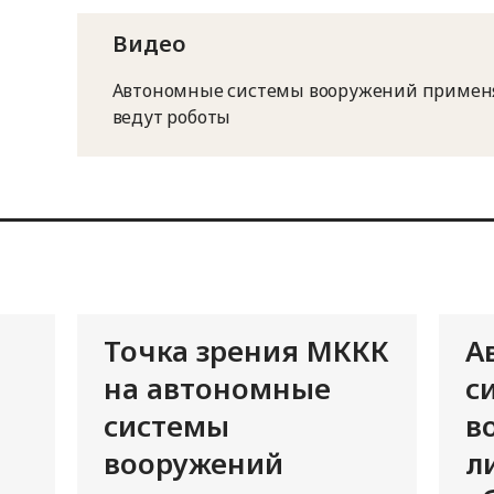
Видео
Автономные системы вооружений применя
ведут роботы
Точка зрения МККК
А
на автономные
с
системы
в
вооружений
л