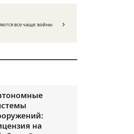
ются все чаще: войны
втономные
истемы
ооружений:
ицензия на