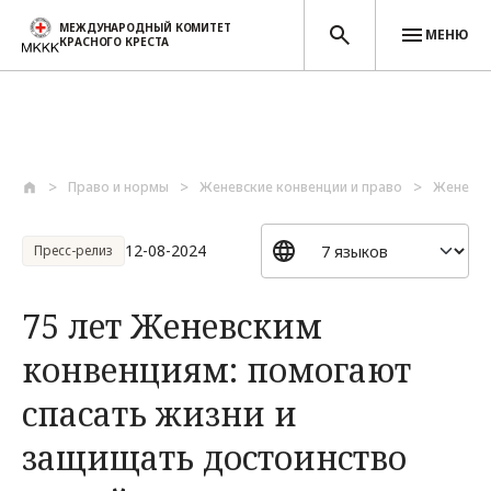
МЕЖДУНАРОДНЫЙ КОМИТЕТ
МЕНЮ
КРАСНОГО КРЕСТА
Перейти к основному содержанию
Право и нормы
Женевские конвенции и право
Женевск
12-08-2024
Пресс-релиз
75 лет Женевским
конвенциям: помогают
спасать жизни и
защищать достоинство