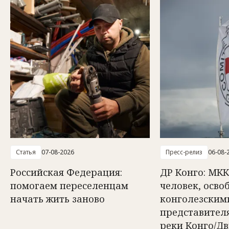
Статья
07-08-2026
Пресс-релиз
06-08-
Российская Федерация:
ДР Конго: МКК
помогаем переселенцам
человек, осв
начать жить заново
конголезским
представител
реки Конго/Д