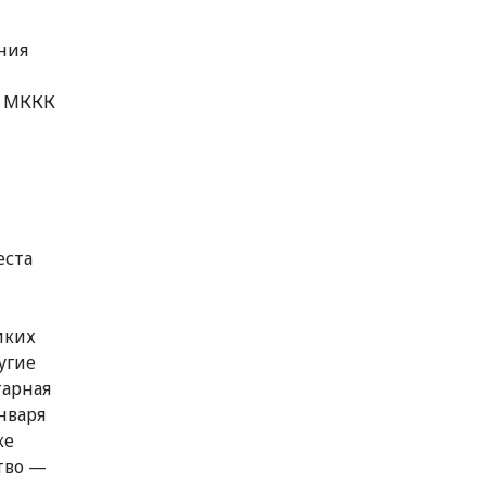
ния
— МККК
еста
иких
угие
тарная
нваря
ке
тво —