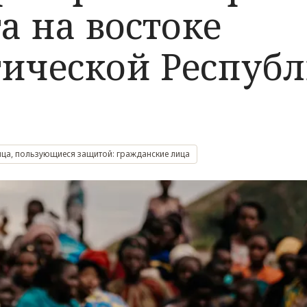
а на востоке
ической Респуб
ица, пользующиеся защитой: гражданские лица