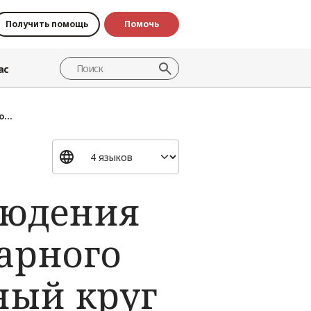
Получить помощь
Помочь
ас
...
людения
арного
ный круг