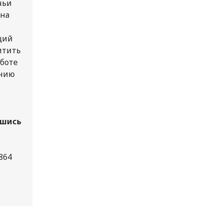
чьи
 на
ций
итить
аботе
ению
вшись
 864