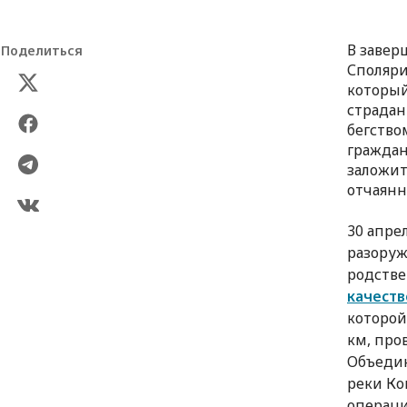
В завер
Поделиться
Споляри
который
страдан
бегство
граждан
заложит
отчаянн
30 апре
разоруж
родстве
качеств
которой
км, про
Объедин
реки Ко
операци