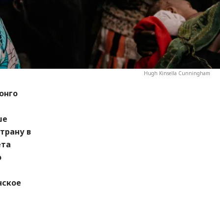
Hugh Kinsella Cunningham
онго
ше
трану в
ета
о
нское