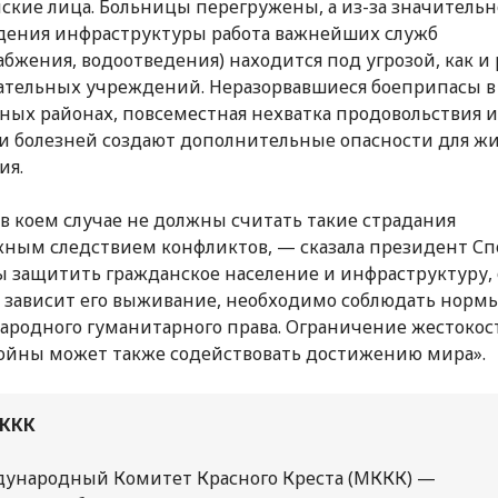
ские лица. Больницы перегружены, а из-за значительн
ения инфраструктуры работа важнейших служб
абжения, водоотведения) находится под угрозой, как и 
ательных учреждений. Неразорвавшиеся боеприпасы в
ных районах, повсеместная нехватка продовольствия и
 болезней создают дополнительные опасности для ж
ия.
в коем случае не должны считать такие страдания
ным следствием конфликтов, — сказала президент Сп
 защитить гражданское население и инфраструктуру, 
 зависит его выживание, необходимо соблюдать норм
родного гуманитарного права. Ограничение жестокос
ойны может также содействовать достижению мира».
ККК
ународный Комитет Красного Креста (МККК) —