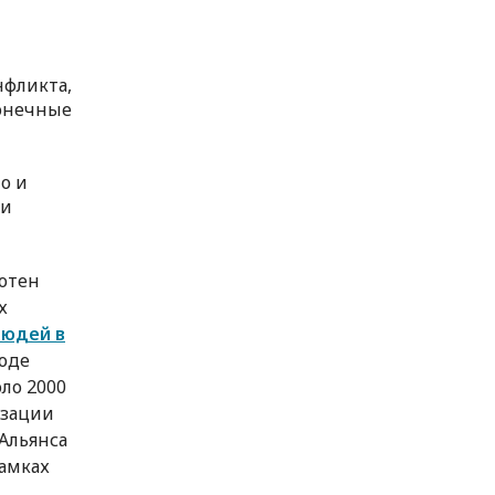
нфликта,
конечные
о и
ди
сотен
х
людей в
ходе
ло 2000
изации
Альянса
рамках