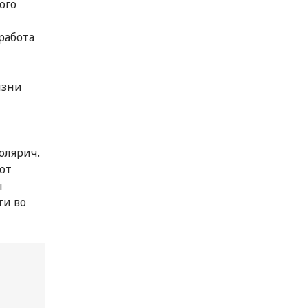
ого
работа
изни
олярич.
от
ы
ти во