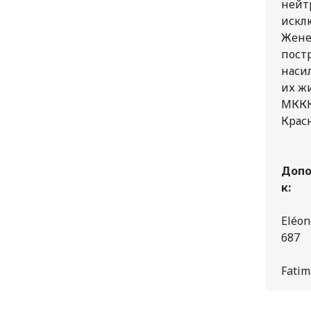
нейт
искл
Жене
пост
наси
их жи
МККК
Крас
Допо
к:
Eléon
687
Fatim