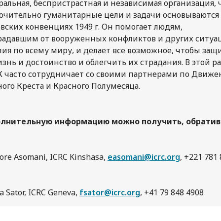
ральная, беспристрастная и независимая организация, 
ючительно гуманитарные цели и задачи основываются
вских конвенциях 1949 г. Он помогает людям,
радавшим от вооруженных конфликтов и других ситуа
лия по всему миру, и делает все возможное, чтобы защ
знь и достоинство и облегчить их страдания. В этой р
 часто сотрудничает со своими партнерами по Движ
ного Креста и Красного Полумесяца.
лнительную информацию можно получить, обрати
ore Asomani, ICRC Kinshasa,
easomani@icrc.org
, +221 781
a Sator, ICRC Geneva,
fsator@icrc.org
, +41 79 848 4908