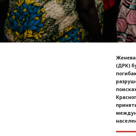
Женева
(ДРК) б
погиба
разруш
поиска
Красног
принят
междун
населен