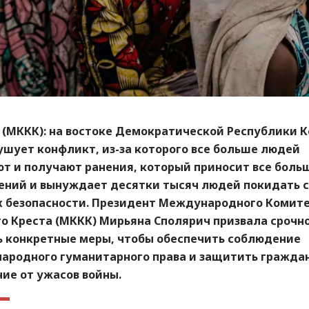
 (МККК):
на востоке Демократической Республики К
ушует конфликт, из-за которого все больше людей
ют и получают ранения, который приносит все боль
ений и вынуждает десятки тысяч людей покидать с
х безопасности. Президент Международного Комит
о Креста (МККК) Мирьяна Сполярич призвала срочн
ь конкретные меры, чтобы обеспечить соблюдение
ародного гуманитарного права и защитить гражда
ие от ужасов войны.