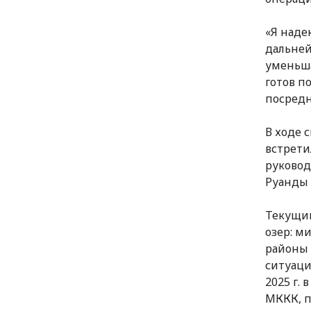
«Я наде
дальней
уменьша
готов п
посредн
В ходе 
встрети
руковод
Руанды 
Текущий
озер: м
районы 
ситуаци
2025 г.
МККК, п