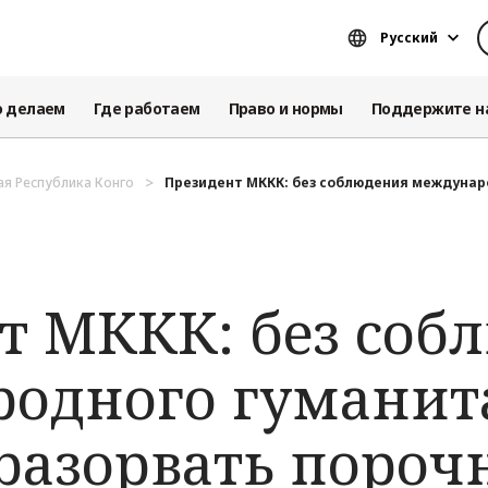
Русский
о делаем
Где работаем
Право и нормы
Поддержите н
я Республика Конго
Президент МККК: без соблюдения междунаро
т МККК: без соб
одного гуманит
 разорвать пороч