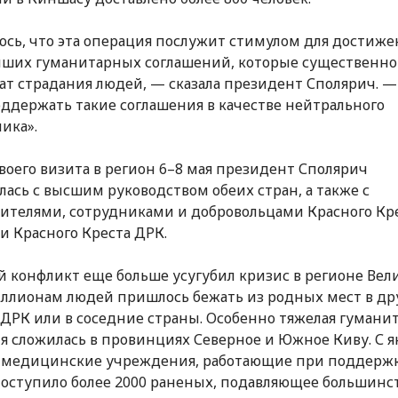
юсь, что эта операция послужит стимулом для достиже
ших гуманитарных соглашений, которые существенно
т страдания людей, — сказала президент Сполярич. 
оддержать такие соглашения в качестве нейтрального
ика».
своего визита в регион 6–8 мая президент Сполярич
лась с высшим руководством обеих стран, а также с
ителями, сотрудниками и добровольцами Красного Кр
и Красного Креста ДРК.
 конфликт еще больше усугубил кризис в регионе Вел
иллионам людей пришлось бежать из родных мест в др
ДРК или в соседние страны. Особенно тяжелая гумани
я сложилась в провинциях Северное и Южное Киву. С я
 в медицинские учреждения, работающие при поддерж
оступило более 2000 раненых, подавляющее большинс