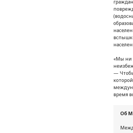
граждан
поврежд
(водосн
образов
населен
вспышки
населен
«Мы ни 
неизбеж
— Чтобы
которой
междуна
время в
Об М
Межд