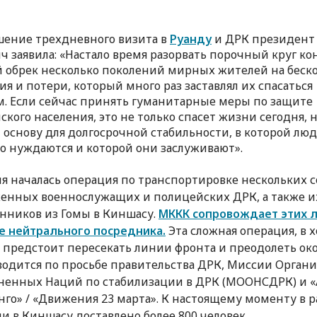
шение трехдневного визита в
Руанду
и ДРК президент
ч заявила: «Настало время разорвать порочный круг ко
 обрек несколько поколений мирных жителей на бес
ия и потери, который много раз заставлял их спасаться
м. Если сейчас принять гуманитарные меры по защите
ского населения, это не только спасет жизни сегодня, н
 основу для долгосрочной стабильности, в которой лю
о нуждаются и которой они заслуживают».
ля началась операция по транспортировке нескольких 
енных военнослужащих и полицейских ДРК, а также и
нников из Гомы в Киншасу.
МККК сопровождает этих 
е нейтрального посредника.
Эта сложная операция, в 
 предстоит пересекать линии фронта и преодолеть око
водится по просьбе правительства ДРК, Миссии Орган
енных Наций по стабилизации в ДРК (МООНСДРК) и «
нго» / «Движения 23 марта». К настоящему моменту в 
и в Киншасу доставлено более 800 человек.