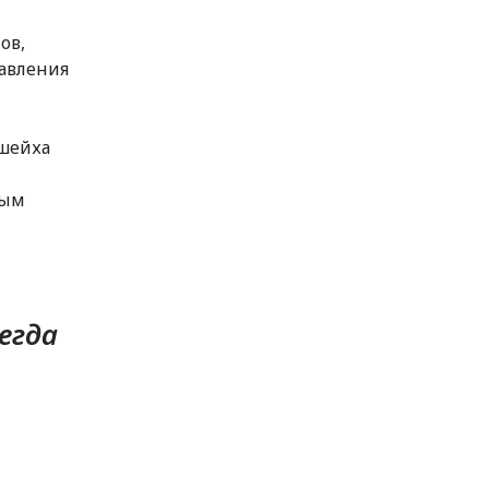
ов,
авления
 шейха
ным
егда