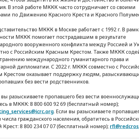
ия. В этой работе МККК часто сотрудничает со своими
ами по Движению Красного Креста и Красного Полумес
ставительство МККК в Москве работает с 1992 г. В рамк
ности МККК помогает пострадавшим в результате
родного вооруженного конфликта между Россией и У
стно с Российским Красным Крестом. Также МККК соде
транению международного гуманитарного права и
арной дипломатии. С 2022 г. МККК совместно с Росси
м Крестом оказывает поддержку людям, разыскивающ
ропавших без вести родственников.
 вы разыскиваете пропавшего без вести военнослужаще
есь в МККК: 8 800 600 92 69 (бесплатный номер);
ing_services@icrc.org
. Если вы разыскиваете пропавшег
з числа гражданского населения, обратитесь в Российс
 Крест: 8 800 234 07 07 (бесплатный номер);
rfl@redcros