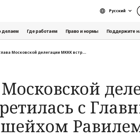
Русский
о делаем
Где работаем
Право и нормы
Поддержите н
глава Московской делегации МККК встр...
а Московской дел
ретилась с Глав
 шейхом Равиле