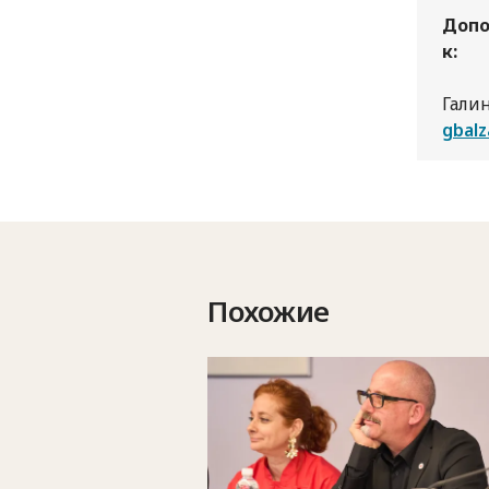
Допо
к:
Галин
gbal
Похожие