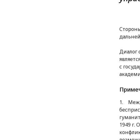
Стороны
дальней
Диалог 
являетс
с госуд
академи
Примеч
1. Межд
бесприс
гуманит
1949 г.
конфлик
возможн