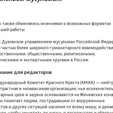
 также обменялись мнениями о возможных форматах
шей работы.
с Духовным управлением мусульман Российской Феде
я частью более широкого гуманитарного взаимодейств
арственными, общественными, религиозными,
ческими и экспертными кругами в России.
ание для редакторов
ународный Комитет Красного Креста (МККК) — нейтр
трастная и независимая организация, чьи исключител
арные цели и задачи основываются на Женевских кон
 Он помогает людям, пострадавшим от вооруженных
тов и других ситуаций насилия по всему миру, и делае
ое, чтобы защитить их жизнь и достоинство и облегч