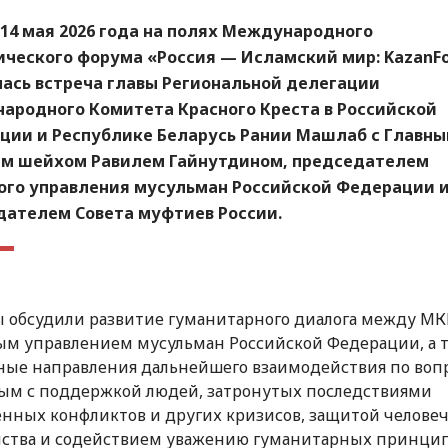
14 мая 2026 года на полях Международного
ического форума «Россия — Исламский мир: KazanF
лась встреча главы Региональной делегации
ародного Комитета Красного Креста в Российской
ции и Республике Беларусь Рании Машлаб с Главн
м шейхом Равилем Гайнутдином, председателем
ого управления мусульман Российской Федерации 
дателем Совета муфтиев России.
 обсудили развитие гуманитарного диалога между МК
м управлением мусульман Российской Федерации, а 
ые направления дальнейшего взаимодействия по воп
ым с поддержкой людей, затронутых последствиями
нных конфликтов и других кризисов, защитой человеч
ства и содействием уважению гуманитарных принцип