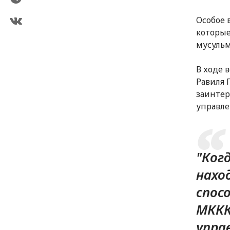
Особое 
которые
мусульм
В ходе 
Равиля 
заинтер
управле
"Ког
нахо
спос
МККК
упра