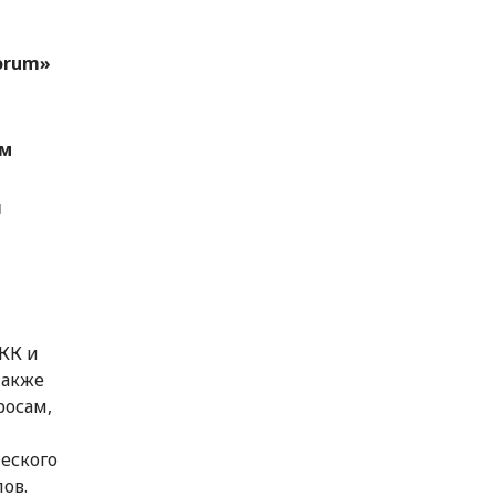
orum»
ым
и
КК и
также
росам,
еского
ов.