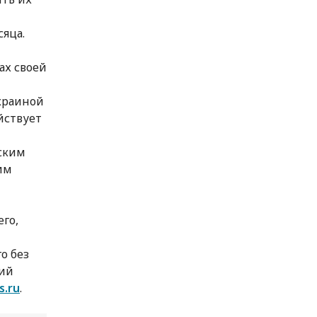
яца.
ах своей
краиной
йствует
йским
им
го,
о без
кий
s.ru
.