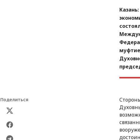
Казань:
эконом
состоя
Междун
Федера
муфтие
Духовн
предсе
Стороны
Поделиться
Духовны
возможн
связанн
вооруже
достоин