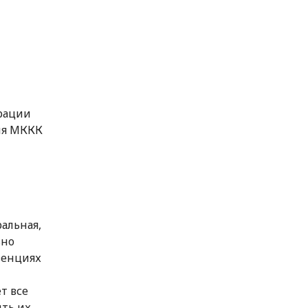
рации
ия МККК
альная,
ьно
венциях
т все
ить их