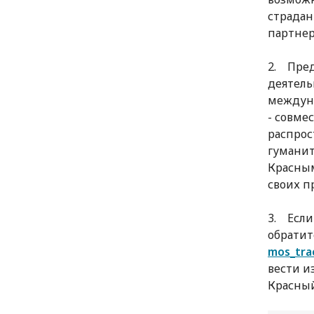
страдан
партнер
2. Пред
деятель
междуна
- совме
распрос
гуманит
Красны
своих п
3. Если
обратит
mos_trac
вести и
Красный