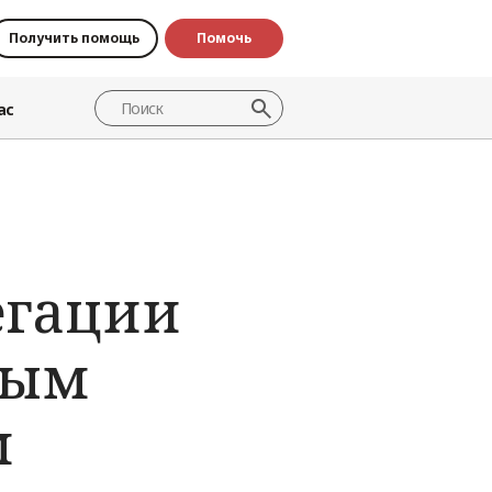
Получить помощь
Помочь
ас
егации
ным
м