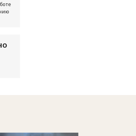
аботе
ению
но