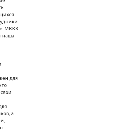
ие
ть
ящихся
рудники
е. МККК
и наша
о
жен для
кто
 свои
для
ков, а
й,
т.