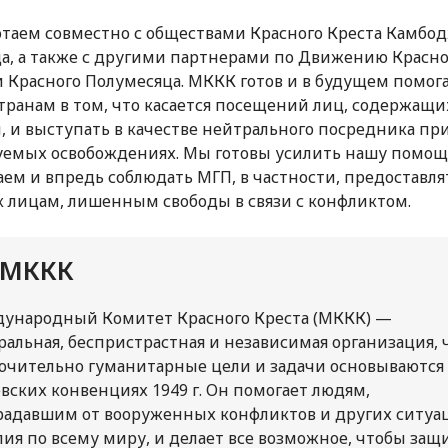
таем совместно с обществами Красного Креста Камбо
а, а также с другими партнерами по Движению Красно
и Красного Полумесяца. МККК готов и в будущем помог
транам в том, что касается посещений лиц, содержащи
, и выступать в качестве нейтрального посредника пр
емых освобождениях. Мы готовы усилить нашу помощ
ем и впредь соблюдать МГП, в частности, предоставля
к лицам, лишенным свободы в связи с конфликтом.
 МККК
ународный Комитет Красного Креста (МККК) —
ральная, беспристрастная и независимая организация, 
ючительно гуманитарные цели и задачи основываются
вских конвенциях 1949 г. Он помогает людям,
радавшим от вооруженных конфликтов и других ситуа
лия по всему миру, и делает все возможное, чтобы защ