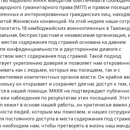
тво наделило МККК мандатом обеспечивать соблюден
родного гуманитарного права (МГП) и правом посеща
ленных и интернированных гражданских лиц, наход
итой Женевских конвенций. На этой неделе наши сот
посетить 18 камбоджийских военнопленных в Таиланд
альная, беспристрастная и независимая организация, 
в местах содержания под стражей основана на давнем
е конфиденциальности и двустороннем диалоге с
ством мест содержания под стражей. Такой подход
твует укреплению доверия и позволяет нам откровенн
ривать как с людьми, которых мы посещаем, так и с
вителями компетентных органов власти. Он крайне ва
скольку он открывает и сохраняет для нас доступ к тем, 
ся в нашей помощи. МККК не подтверждает публично
или наблюдения по результатам этих посещений. Этот
 лежит в основе нашей работы, он критически важен 
ности людей, которым мы помогаем, и наших сотрудни
ля постоянного доступа в места содержания под страже
 необходим нам, чтобы претворять в жизнь наш манда