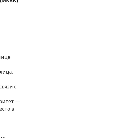
 (МККК)
нице
лица,
связи с
оритет —
есто в