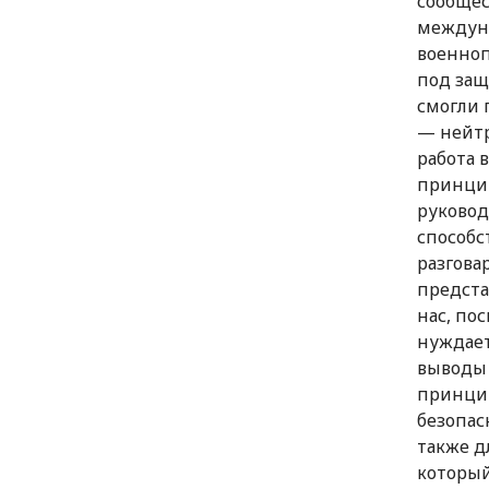
сообщес
междуна
военноп
под защ
смогли 
— нейтр
работа 
принцип
руковод
способс
разгова
предста
нас, по
нуждает
выводы 
принцип
безопас
также д
который