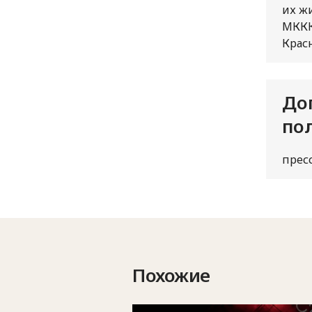
их жи
МККК
Крас
До
по
прес
Похожие