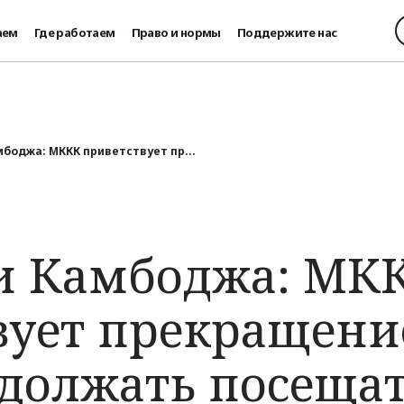
аем
Где работаем
Право и нормы
Поддержите нас
мбоджа: МККК приветствует пр...
и Камбоджа: МК
вует прекращени
одолжать посещат