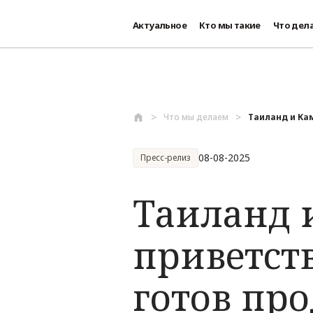
Актуальное
Кто мы такие
Что дел
Перейти к основному содержанию
Что мы делаем
Таиланд и Ка
08-08-2025
Пресс-релиз
Таиланд 
приветст
готов пр