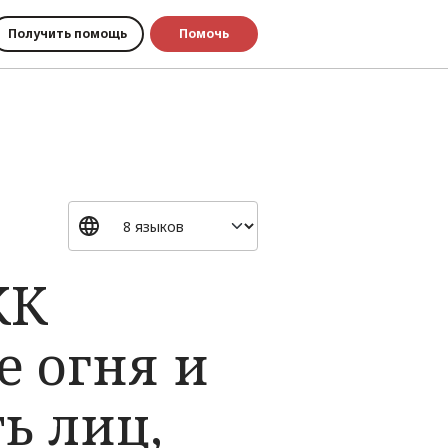
Получить помощь
Помочь
КК
е огня и
ь лиц,