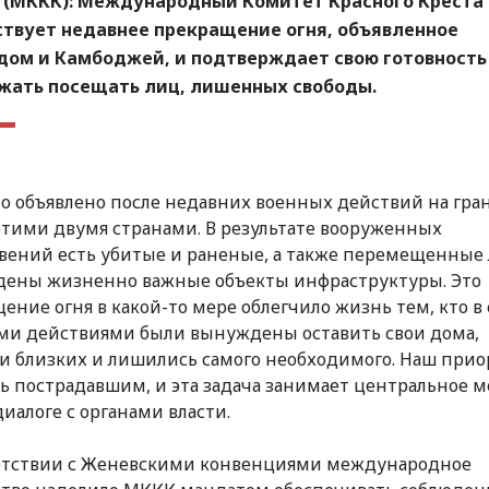
 (МККК)
: Международный Комитет Красного Креста
ствует недавнее прекращение огня, объявленное
дом и Камбоджей, и подтверждает свою готовность
жать посещать лиц, лишенных свободы.
о объявлено после недавних военных действий на гра
тими двумя странами. В результате вооруженных
вений есть убитые и раненые, а также перемещенные 
ены жизненно важные объекты инфраструктуры. Это
ение огня в какой-то мере облегчило жизнь тем, кто в 
и действиями были вынуждены оставить свои дома,
и близких и лишились самого необходимого. Наш при
ь пострадавшим, и эта задача занимает центральное м
иалоге с органами власти.
етствии с Женевскими конвенциями международное