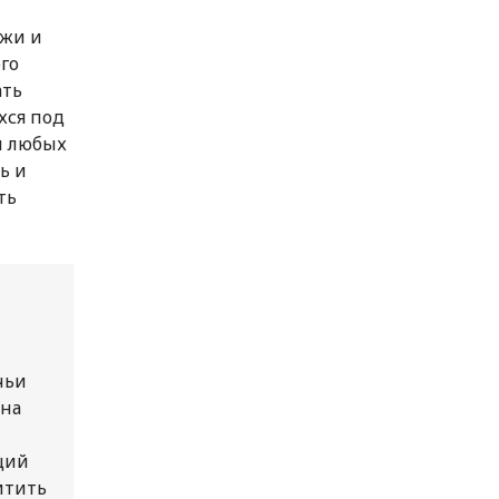
джи и
го
ать
хся под
и любых
ь и
ть
чьи
 на
ций
итить