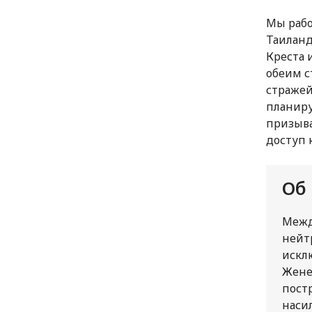
Мы рабо
Таиланд
Креста 
обеим с
стражей
планиру
призыва
доступ 
Об
Межд
нейт
искл
Жене
пост
наси