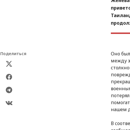
Женева
привет
Таилан
продол
Оно был
Поделиться
между э
столкно
поврежд
прекращ
военным
потерял
помогат
нашем д
В соотв