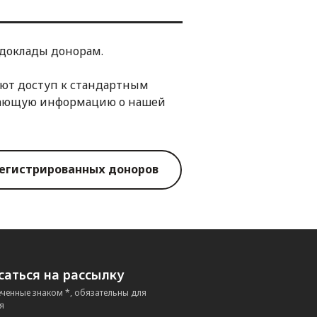
доклады донорам.
ют доступ к стандартным
вающую информацию о нашей
регистрированных доноров
аться на рассылку
еченные знаком *, обязательны для
я