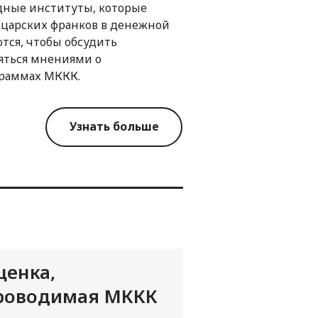
ные институты, которые
йцарских франков в денежной
тся, чтобы обсудить
яться мнениями о
граммах МККК.
Узнать больше
ценка,
роводимая МККК