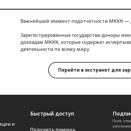
Важнейший элемент подотчетности МККК
—
Зарегистрированные государства-доноры име
докладам МККК, которые содержат исчерпы
деятельности по всему миру.
Перейти в экстранет для за
Быстрый доступ
Подпис
Поля, отм
ации и
заполнени
Получить помощь