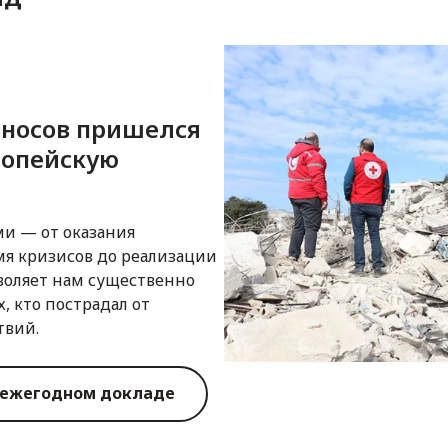
зносов пришелся
ропейскую
ми — от оказания
я кризисов до реализации
воляет нам существенно
, кто пострадал от
твий.
 ежегодном докладе