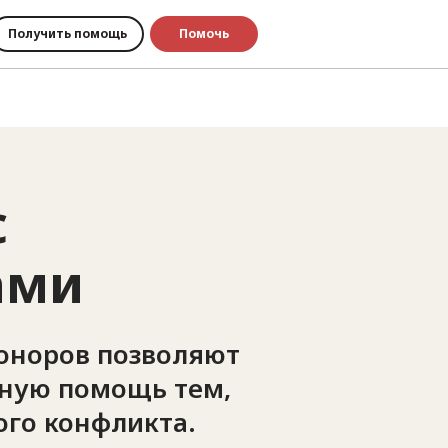
Получить помощь
Помочь
с
ами
оноров позволяют
рную помощь тем,
ого конфликта.