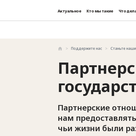
Актуальное
Кто мы такие
Что дел
Перейти к основному содержанию
Поддержите нас
Станьте наш
Партнерс
государс
Партнерские отнош
нам предоставлят
чьи жизни были ра