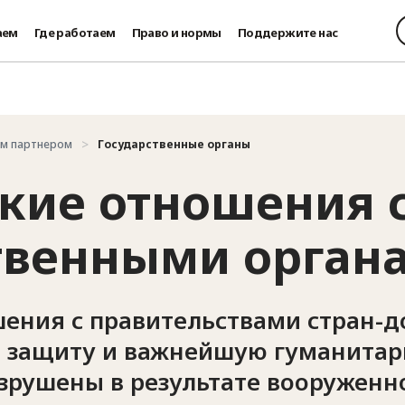
аем
Где работаем
Право и нормы
Поддержите нас
им партнером
Государственные органы
кие отношения 
твенными орган
ения с правительствами стран-д
ь защиту и важнейшую гуманита
зрушены в результате вооруженн