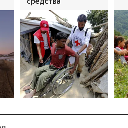
средства
ад