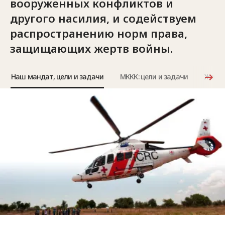
вооруженных конфликтов и
другого насилия, и содействуем
распространению норм права,
защищающих жертв войны.
Наш мандат, цели и задачи
МККК: цели и задачи
Женев